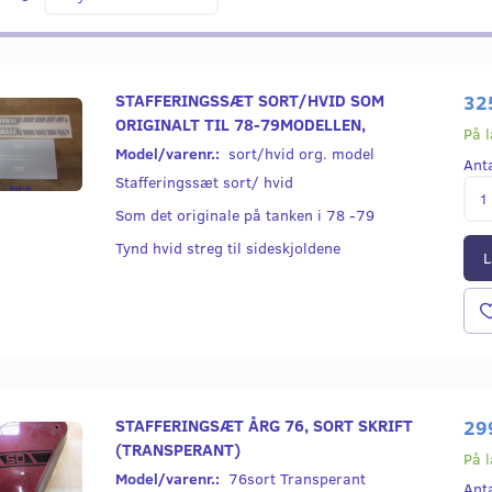
STAFFERINGSSÆT SORT/HVID SOM
32
ORIGINALT TIL 78-79MODELLEN,
På 
Model/varenr.:
sort/hvid org. model
Ant
Stafferingssæt sort/ hvid
Som det originale på tanken i 78 -79
Tynd hvid streg til sideskjoldene
L
STAFFERINGSÆT ÅRG 76, SORT SKRIFT
29
(TRANSPERANT)
På 
Model/varenr.:
76sort Transperant
Ant