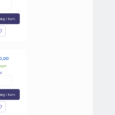
æg i kurv
0,00
lager
al
æg i kurv