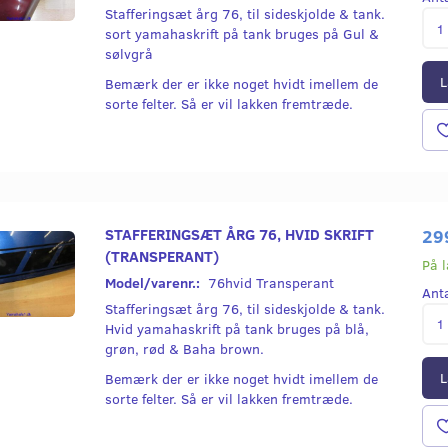
Stafferingsæt årg 76, til sideskjolde & tank.
sort yamahaskrift på tank bruges på Gul &
sølvgrå
L
Bemærk der er ikke noget hvidt imellem de
sorte felter. Så er vil lakken fremtræde.
STAFFERINGSÆT ÅRG 76, HVID SKRIFT
29
(TRANSPERANT)
På 
Model/varenr.:
76hvid Transperant
Ant
Stafferingsæt årg 76, til sideskjolde & tank.
Hvid yamahaskrift på tank bruges på blå,
grøn, rød & Baha brown.
L
Bemærk der er ikke noget hvidt imellem de
sorte felter. Så er vil lakken fremtræde.