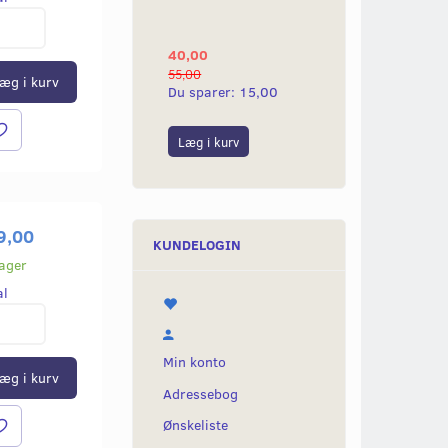
YAMAHA 2G
40,00
25,00
55,00
50,00
æg i kurv
Du sparer:
15,00
Du sparer:
25,0
Læg i kurv
Læg i kurv
9,00
KUNDELOGIN
lager
al
Min konto
æg i kurv
Adressebog
Ønskeliste