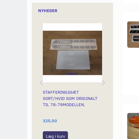
NYHEDER
STAFFERINGSSÆT
STAFFERINGS
SORT/HVID SOM ORIGINALT
SORT SKRIFT
TIL 78-79MODELLEN,
325,00
299,00
Læg i kurv
Læg i kurv