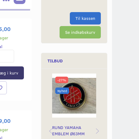
Til kassen
5,00
Se indkøbskurv
lager
al
TILBUD
æg i kurv
-27%
-50%
Nyhed
Nyhed
9,00
RUND YAMAHA
BAGLYGTEGLAS
lager
EMBLEM Ø63MM
YAMAH STING &
al