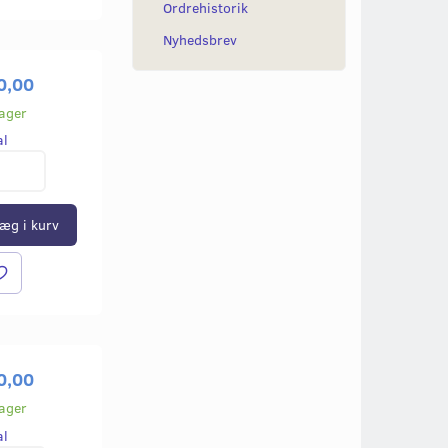
Ordrehistorik
Nyhedsbrev
0,00
lager
al
æg i kurv
0,00
lager
al