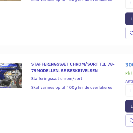
L
STAFFERINGSSÆT CHROM/SORT TIL 78-
30
79MODELLEN. SE BESKRIVELSEN
På 
Stafferingssæt chrom/sort
Ant
Skal varmes op til 100g før de overlakeres
L