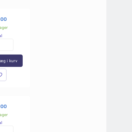
,00
lager
al
æg i kurv
,00
lager
al