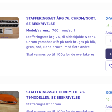
STAFFERINGSÆT ÅRG 76, CHROM/SORT.
29
SE BESKRIVELSE
På 
Model/varenr.:
76Chrom/sort
Ant
Stafferingsæt årg 76, til sideskjolde & tank.
Chrom yamahaskrift på tank bruges på blå,
grøn, rød, Baha brown, med flere andre
L
Skal varmes op til 100g før de overlakeres
ÆT ÅRG 76,
STAFFERINGSÆT ÅRG 76,
STAFFERINGS
 (TRANSPERANT)
HVID SKRIFT (TRANSPERANT)
TRANSPERANT/ 
79MODELLEN, 
BESKRIVELSE
STAFFERINGSSÆT CHROM TIL 78-
30
79MODELLEN, SE BESKRIVELSE
299,00
300,00
På 
Stafferingssæt chrom
Ant
Læg i kurv
Læg i kurv
Skal varmes op til 100g før de overlakeres