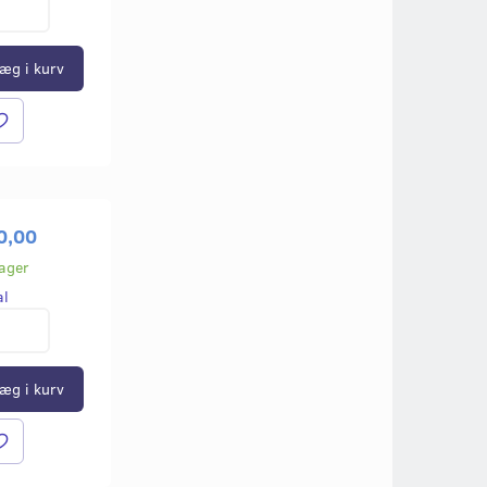
æg i kurv
0,00
lager
al
æg i kurv