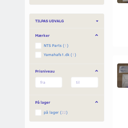
Skifte
TILPAS UDVALG
filter
Mærker
NTS Parts
(
1
)
Yamahafs1.dk
(
1
)
Prisniveau
På lager
på lager
(
22
)