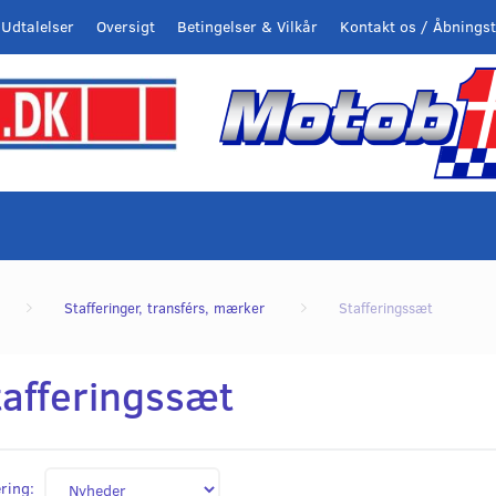
Udtalelser
Oversigt
Betingelser & Vilkår
Kontakt os / Åbningst
Stafferinger, transférs, mærker
Stafferingssæt
tafferingssæt
ring: