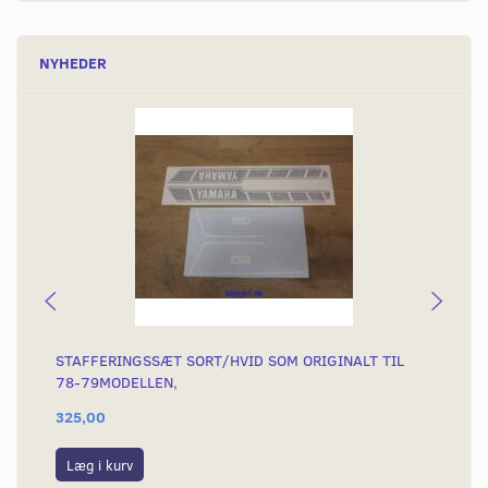
NYHEDER
STAFFERINGSSÆT SORT/HVID SOM ORIGINALT TIL
ST
78-79MODELLEN,
(T
325,00
29
Læg i kurv
L