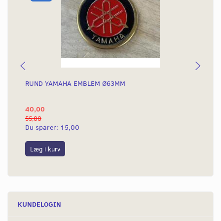
RUND YAMAHA EMBLEM Ø63MM
BA
40,00
25
55,00
50,
Du sparer:
15,00
Du
Læg i kurv
L
KUNDELOGIN