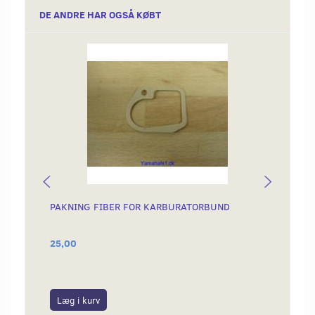
DE ANDRE HAR OGSÅ KØBT
PAKNING FIBER FOR KARBURATORBUND
O-RIN
25,00
20,00
Læg i kurv
Læg i