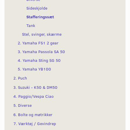
Sideskjolde
Stafferingssæt
Tank
Stel, svinger, skærme
2. Yamaha FS1 2 gear
3. Yamaha Passola SA 50
4. Yamaha Sting SG 50
5. Yamaha YB100
2. Puch
3. Suzuki - K50 & DM50
4. Paggio/Vespa Ciao
5. Diverse
6. Bolte og møtrikker
7. Værktøj / Gevindrep