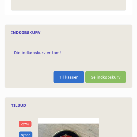
INDKØBSKURV
Din indkøbskurv er tom!
Til kassen
Se indkøbskurv
TILBUD
-27%
Nyhed