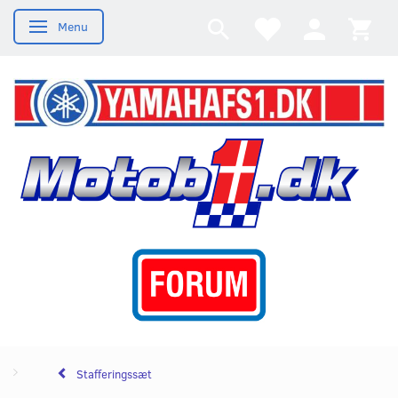
Menu
Skifte navigation
Stafferingssæt