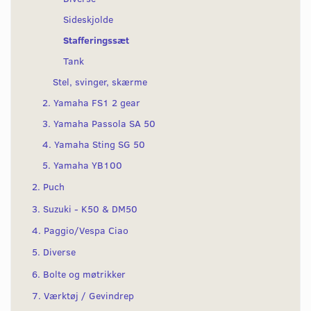
Sideskjolde
Stafferingssæt
Tank
Stel, svinger, skærme
2. Yamaha FS1 2 gear
3. Yamaha Passola SA 50
4. Yamaha Sting SG 50
5. Yamaha YB100
2. Puch
3. Suzuki - K50 & DM50
4. Paggio/Vespa Ciao
5. Diverse
6. Bolte og møtrikker
7. Værktøj / Gevindrep