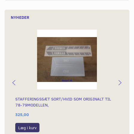
NYHEDER
STAFFERINGSSÆT SORT/HVID SOM ORIGINALT TIL
ST
78-79MODELLEN,
(T
325,00
29
Læg i kurv
L