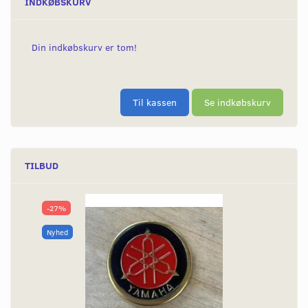
INDKØBSKURV
Din indkøbskurv er tom!
Til kassen
Se indkøbskurv
TILBUD
-27%
Nyhed