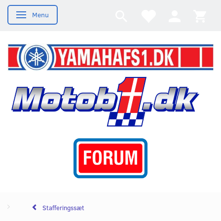
Menu
Skifte navigation
Stafferingssæt