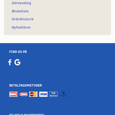
Adressebog
Ønskeliste
Ordrehistorik
Nyhedsbrev
FIND OS PÅ
BETALINGSMETODER
TILMELD NYHEDSBREV