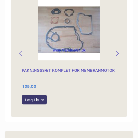
PAKNINGSSÆT KOMPLET FOR MEMBRANMOTOR
BØSNI
135,00
59,00
Læg i kurv
Læg i