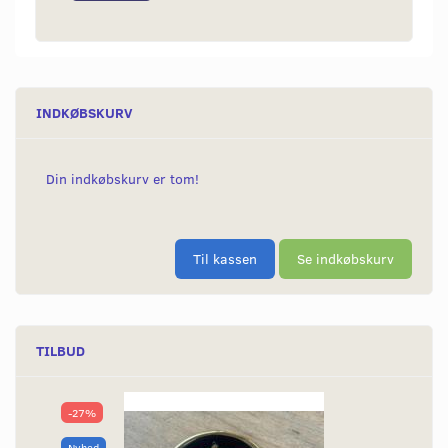
INDKØBSKURV
Din indkøbskurv er tom!
Til kassen
Se indkøbskurv
TILBUD
-27%
Nyhed