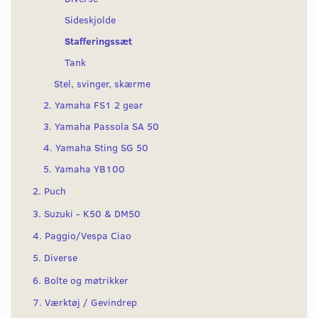
Sideskjolde
Stafferingssæt
Tank
Stel, svinger, skærme
2. Yamaha FS1 2 gear
3. Yamaha Passola SA 50
4. Yamaha Sting SG 50
5. Yamaha YB100
2. Puch
3. Suzuki - K50 & DM50
4. Paggio/Vespa Ciao
5. Diverse
6. Bolte og møtrikker
7. Værktøj / Gevindrep