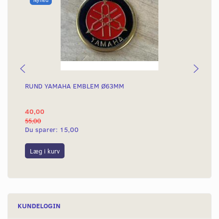
RUND YAMAHA EMBLEM Ø63MM
BA
40,00
25
55,00
50,
Du sparer:
15,00
Du
Læg i kurv
L
KUNDELOGIN