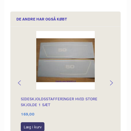
DE ANDRE HAR OGSÅ KØBT
SIDESKJOLDSSTAFFERINGER HVID STORE
KÆDE 
SKJOLDE 1 SÆT
169,00
199,0
Læg i kurv
Læg i