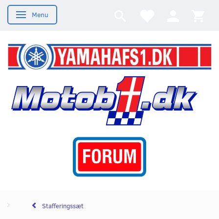
Menu
Skifte navigation
Stafferingssæt