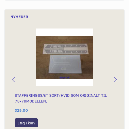
NYHEDER
STAFFERINGSSÆT SORT/HVID SOM ORIGINALT TIL
ST
78-79MODELLEN,
(T
325,00
29
Læg i kurv
L