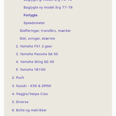
Baglygte ny model årg 77-78
Forlygte
Speedometer
Stafferinger, transférs, mærker
Stel, svinger, skærme
2. Yamaha FS1 2 gear
3. Yamaha Passola SA 50
4. Yamaha Sting SG 50
5. Yamaha YB100
2. Puch
3. Suzuki - K50 & DM50
4. Paggio/Vespa Ciao
5. Diverse
6. Bolte og møtrikker