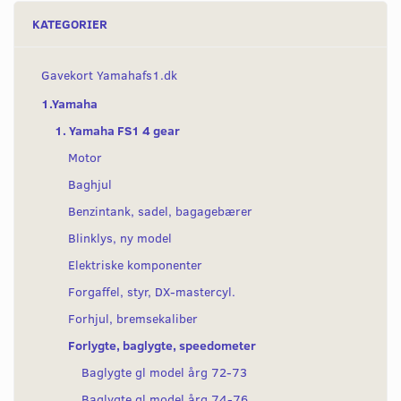
KATEGORIER
Gavekort Yamahafs1.dk
1.Yamaha
1. Yamaha FS1 4 gear
Motor
Baghjul
Benzintank, sadel, bagagebærer
Blinklys, ny model
Elektriske komponenter
Forgaffel, styr, DX-mastercyl.
Forhjul, bremsekaliber
Forlygte, baglygte, speedometer
Baglygte gl model årg 72-73
Baglygte gl model årg 74-76