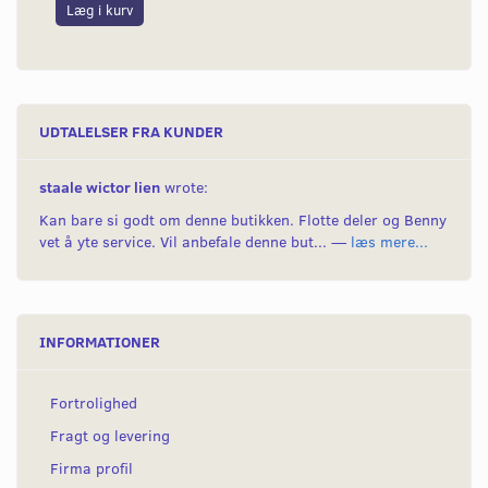
Læg i kurv
L
UDTALELSER FRA KUNDER
staale wictor lien
wrote:
Kan bare si godt om denne butikken. Flotte deler og Benny
vet å yte service. Vil anbefale denne but... —
læs mere...
INFORMATIONER
Fortrolighed
Fragt og levering
Firma profil