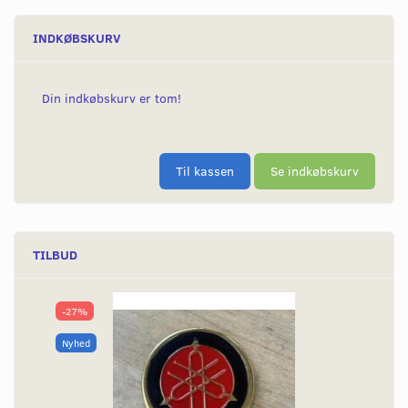
INDKØBSKURV
Din indkøbskurv er tom!
Til kassen
Se indkøbskurv
TILBUD
-27%
Nyhed