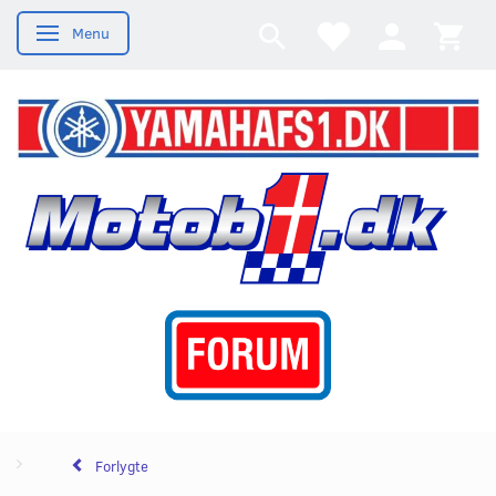
Menu
Skifte navigation
Forlygte