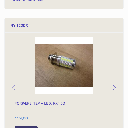
Knallertudlejning.
NYHEDER
FORPÆRE 12V - LED, PX15D
FO
GI
159,00
25