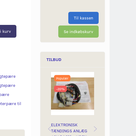
Til kassen
i kurv
Se indkøbskurv
TILBUD
ygtepære
Populær
-17%
gtepære
-20%
spære
erpære til
ELEKTRONISK
ELEKTRONISK
TÆNDINGS ANLÆG
TÆNDING, MVT