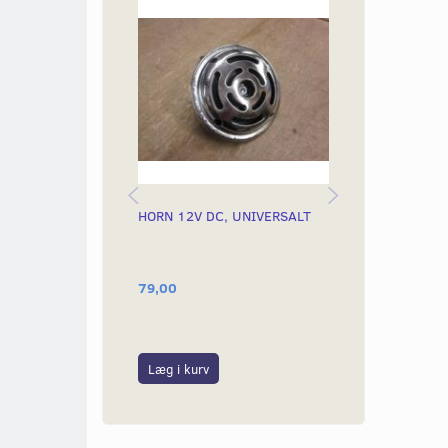
HORN 12V DC, UNIVERSALT
SIKRINGSHOL
SIKRING, VED
2
79,00
29,00
Læg i kurv
Læg i kurv