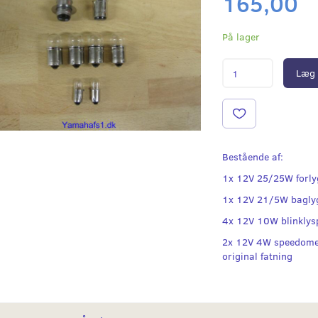
165,00
På lager
Læg 
Bestående af:
1x 12V 25/25W forl
1x 12V 21/5W bagly
4x 12V 10W blinkly
2x 12V 4W speedomet
original fatning