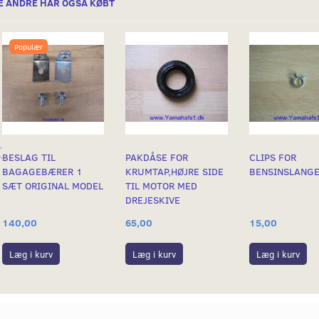
E ANDRE HAR OGSÅ KØBT
Populær
BESLAG TIL
PAKDÅSE FOR
CLIPS FOR
BAGAGEBÆRER 1
KRUMTAP,HØJRE SIDE
BENSINSLANG
SÆT ORIGINAL MODEL
TIL MOTOR MED
DREJESKIVE
140,00
15,00
65,00
Læg i kurv
Læg i kurv
Læg i kurv