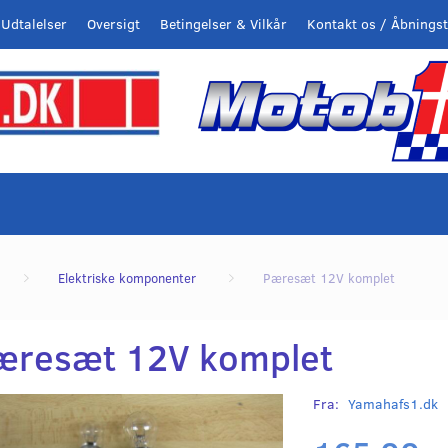
Udtalelser
Oversigt
Betingelser & Vilkår
Kontakt os / Åbningst
Elektriske komponenter
Pæresæt 12V komplet
æresæt 12V komplet
Fra:
Yamahafs1.dk