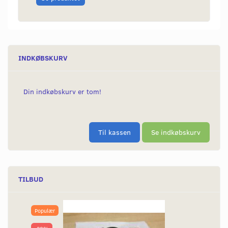
INDKØBSKURV
Din indkøbskurv er tom!
Til kassen
Se indkøbskurv
TILBUD
Populær