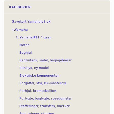
KATEGORIER
Gavekort Yamahafs1.dk
1.Yamaha
1. Yamaha FS1 4 gear
Motor
Baghjul
Benzintank, sadel, bagagebærer
Blinklys, ny model
Elektriske komponenter
Forgaffel, styr, DX-mastercyl.
Forhjul, bremsekaliber
Forlygte, baglygte, speedometer
Stafferinger, transférs, mærker
Stel, svinger, skærme