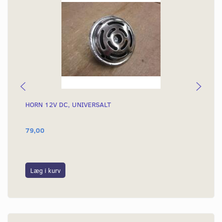
HORN 12V DC, UNIVERSALT
SI
TY
79,00
29
Læg i kurv
L