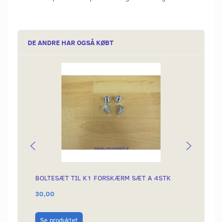
DE ANDRE HAR OGSÅ KØBT
BOLTESÆT TIL K1 FORSKÆRM SÆT A 4STK
EGERS
30,00
150,0
Læg i
Se produktet