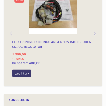
-20%
ELEKTRONISK TÆNDINGS ANLÆG 12V BASIS - UDEN
EL
CDI OG REGULATOR
1.599,00
1.
1.999,00
2.3
Du sparer:
400,00
Du
Læg i kurv
L
KUNDELOGIN