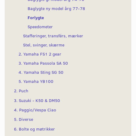
Baglygte ny model årg 77-78
Forlygte
Speedometer
Stafferinger, transférs, mærker
Stel, svinger, skærme
2. Yamaha FS1 2 gear
3. Yamaha Passola SA 50
4. Yamaha Sting SG 50
5. Yamaha YB100
2. Puch
3. Suzuki - K50 & DM50
4. Paggio/Vespa Ciao
5. Diverse
6. Bolte og møtrikker