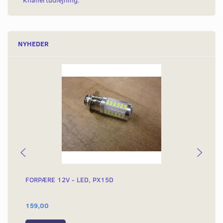
Knallertudlejning.
NYHEDER
FORPÆRE 12V - LED, PX15D
FO
GI
159,00
25