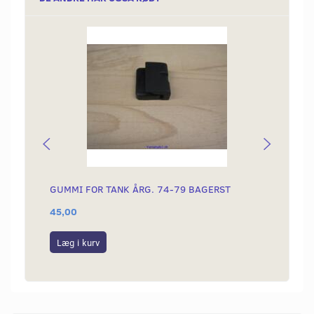
GUMMI FOR TANK ÅRG. 74-79 BAGERST
GUMMI
45,00
20,00
Læg i kurv
Læg i