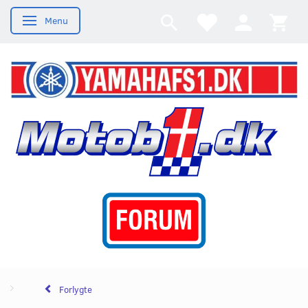
Menu
Skifte navigation
Forlygte