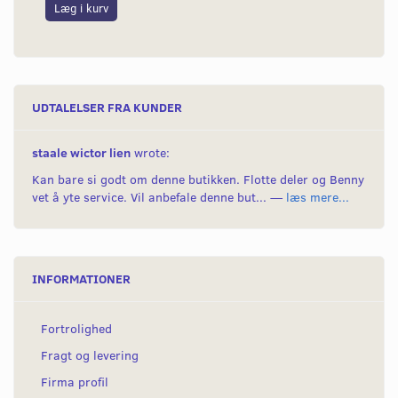
Læg i kurv
L
UDTALELSER FRA KUNDER
staale wictor lien
wrote:
Kan bare si godt om denne butikken. Flotte deler og Benny
vet å yte service. Vil anbefale denne but... —
læs mere...
INFORMATIONER
Fortrolighed
Fragt og levering
Firma profil