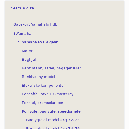
KATEGORIER
Gavekort Yamahafs1.dk
1.Yamaha
1. Yamaha FS1 4 gear
Motor
Baghjul
Benzintank, sadel, bagagebærer
Blinklys, ny model
Elektriske komponenter
Forgaffel, styr, DX-mastercyl.
Forhjul, bremsekaliber
Forlygte, baglygte, speedometer
Baglygte gl model årg 72-73
Baglygte gl model årg 74-76