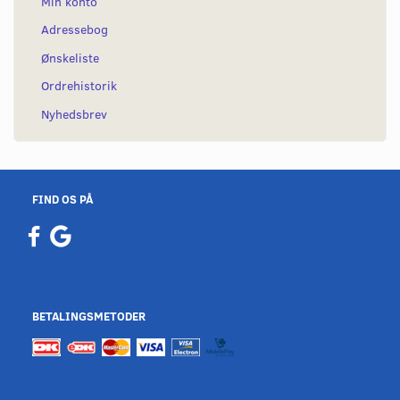
Min konto
Adressebog
Ønskeliste
Ordrehistorik
Nyhedsbrev
FIND OS PÅ
BETALINGSMETODER