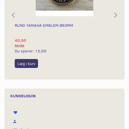
RUND YAMAHA EMBLEM Ø63MM
BA
40,00
25
55,00
50,
Du sparer:
15,00
Du
Læg i kurv
L
KUNDELOGIN