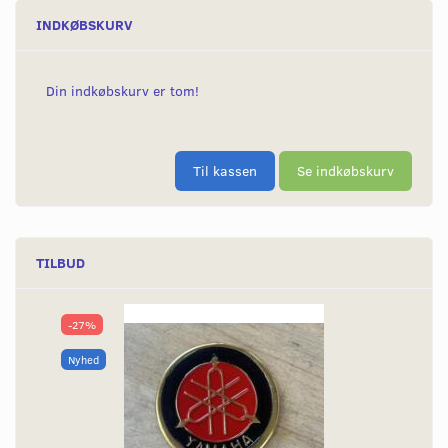
INDKØBSKURV
Din indkøbskurv er tom!
Til kassen
Se indkøbskurv
TILBUD
-27%
Nyhed