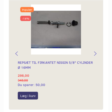
Populær
-14%
REPSÆT TIL FIRKANTET NISSIN 5/8" CYLINDER
BANJO
Ø 16MM
ORIGI
298,00
69,00
348,00
Du sparer:
50,00
Læg i kurv
Læg i