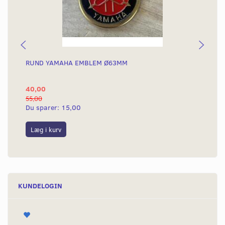
RUND YAMAHA EMBLEM Ø63MM
BA
40,00
25
55,00
50,
Du sparer:
15,00
Du
Læg i kurv
L
KUNDELOGIN