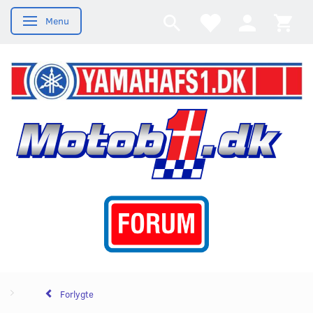
Menu
Skifte navigation
Forlygte