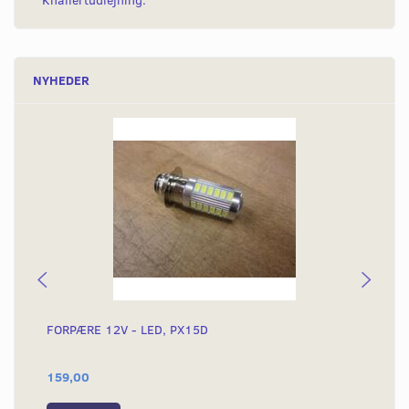
Knallertudlejning.
NYHEDER
FORPÆRE 12V - LED, PX15D
FO
GI
159,00
25