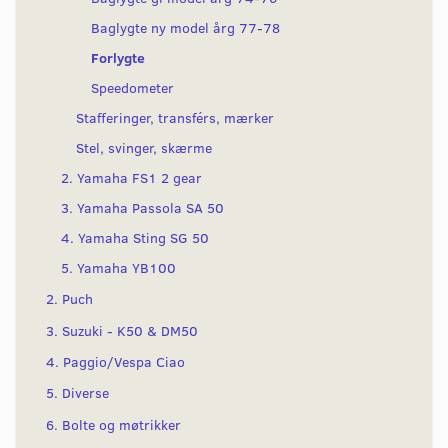
Baglygte ny model årg 77-78
Forlygte
Speedometer
Stafferinger, transférs, mærker
Stel, svinger, skærme
2. Yamaha FS1 2 gear
3. Yamaha Passola SA 50
4. Yamaha Sting SG 50
5. Yamaha YB100
2. Puch
3. Suzuki - K50 & DM50
4. Paggio/Vespa Ciao
5. Diverse
6. Bolte og møtrikker