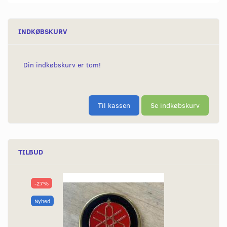
INDKØBSKURV
Din indkøbskurv er tom!
Til kassen
Se indkøbskurv
TILBUD
-27%
Nyhed