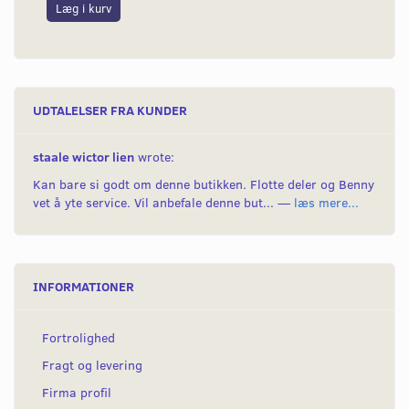
Læg i kurv
L
UDTALELSER FRA KUNDER
staale wictor lien
wrote:
Kan bare si godt om denne butikken. Flotte deler og Benny
vet å yte service. Vil anbefale denne but... —
læs mere...
INFORMATIONER
Fortrolighed
Fragt og levering
Firma profil