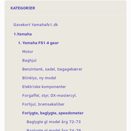
KATEGORIER
Gavekort Yamahafs1.dk
1.Yamaha
1. Yamaha FS1 4 gear
Motor
Baghjul
Benzintank, sadel, bagagebærer
Blinklys, ny model
Elektriske komponenter
Forgaffel, styr, DX-mastercyl.
Forhjul, bremsekaliber
Forlygte, baglygte, speedometer
Baglygte gl model årg 72-73
Baglygte gl model årg 74-76