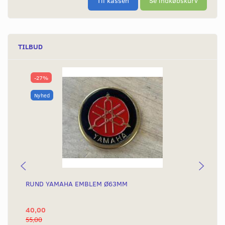
Til kassen
Se indkøbskurv
TILBUD
-27%
Nyhed
RUND YAMAHA EMBLEM Ø63MM
BA
40,00
25
55,00
50,