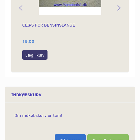
CLIPS FOR BENSINSLANGE
REGUL
15,00
149,0
Læg i kurv
Læg i
INDKØBSKURV
Din indkøbskurv er tom!