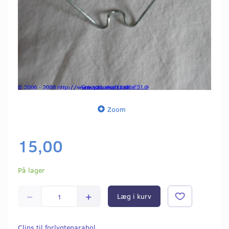
Zoom
15,00
På lager
Læg i kurv
Clips til forlygteparabol