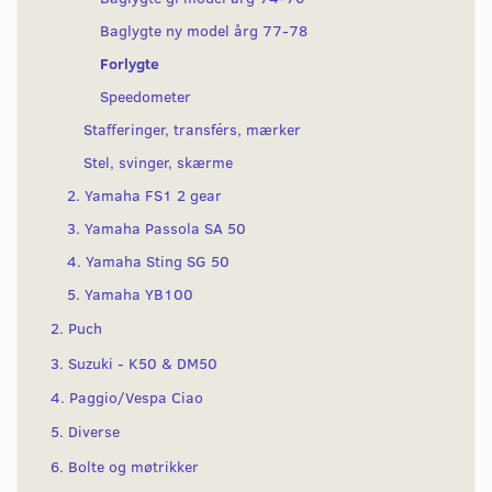
Baglygte ny model årg 77-78
Forlygte
Speedometer
Stafferinger, transférs, mærker
Stel, svinger, skærme
2. Yamaha FS1 2 gear
3. Yamaha Passola SA 50
4. Yamaha Sting SG 50
5. Yamaha YB100
2. Puch
3. Suzuki - K50 & DM50
4. Paggio/Vespa Ciao
5. Diverse
6. Bolte og møtrikker