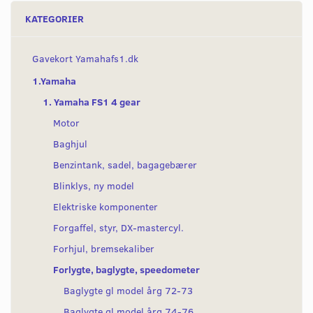
KATEGORIER
Gavekort Yamahafs1.dk
1.Yamaha
1. Yamaha FS1 4 gear
Motor
Baghjul
Benzintank, sadel, bagagebærer
Blinklys, ny model
Elektriske komponenter
Forgaffel, styr, DX-mastercyl.
Forhjul, bremsekaliber
Forlygte, baglygte, speedometer
Baglygte gl model årg 72-73
Baglygte gl model årg 74-76