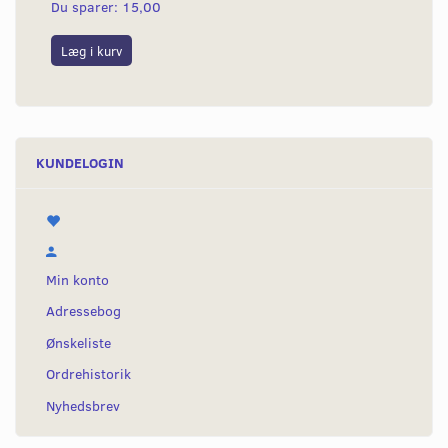
Du sparer:
15,00
Du
Læg i kurv
L
KUNDELOGIN
Min konto
Adressebog
Ønskeliste
Ordrehistorik
Nyhedsbrev