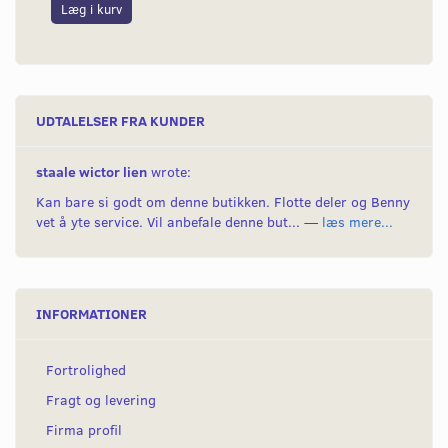
Læg i kurv
L
UDTALELSER FRA KUNDER
staale wictor lien
wrote:
Kan bare si godt om denne butikken. Flotte deler og Benny
vet å yte service. Vil anbefale denne but... —
læs mere...
INFORMATIONER
Fortrolighed
Fragt og levering
Firma profil