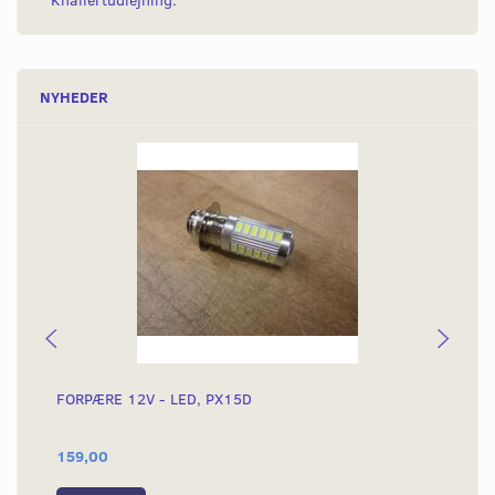
Knallertudlejning.
NYHEDER
FORPÆRE 12V - LED, PX15D
FO
GI
159,00
25