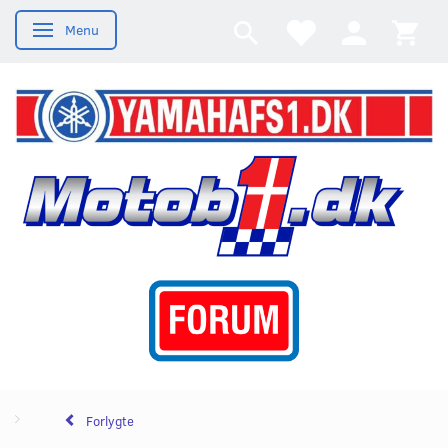
Menu
Skifte navigation
Forlygte