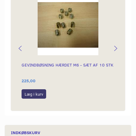
GEVINDBØSNING HÆRDET M6 - SÆT AF 10 STK
GEVI
INDVE
225,00
299,0
Læg i kurv
Læg i
INDKØBSKURV