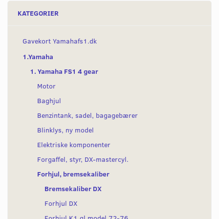
KATEGORIER
Gavekort Yamahafs1.dk
1.Yamaha
1. Yamaha FS1 4 gear
Motor
Baghjul
Benzintank, sadel, bagagebærer
Blinklys, ny model
Elektriske komponenter
Forgaffel, styr, DX-mastercyl.
Forhjul, bremsekaliber
Bremsekaliber DX
Forhjul DX
Forhjul K1 gl model 72-76