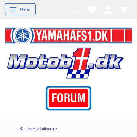
Menu
Skifte navigation
Bremsekaliber DX