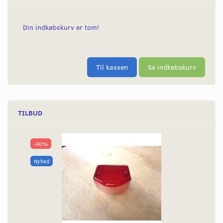
Din indkøbskurv er tom!
Til kassen
Se indkøbskurv
TILBUD
-50%
Nyhed