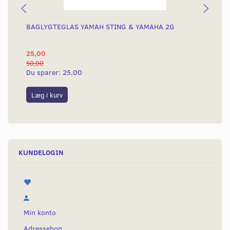
BAGLYGTEGLAS YAMAH STING & YAMAHA 2G
KO
KN
25,00
4.
50,00
4.8
Du sparer:
25,00
Du
Læg i kurv
L
KUNDELOGIN
Min konto
Adressebog