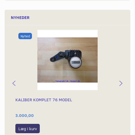
NYHEDER
Nyhed
KALIBER KOMPLET 76 MODEL
KA
3.000,00
3.
Læg i kurv
S