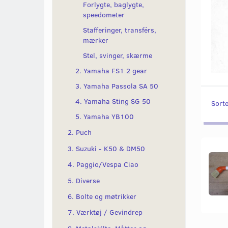
Forlygte, baglygte,
speedometer
Stafferinger, transférs,
mærker
Stel, svinger, skærme
2. Yamaha FS1 2 gear
3. Yamaha Passola SA 50
4. Yamaha Sting SG 50
Sorte
5. Yamaha YB100
2. Puch
3. Suzuki - K50 & DM50
4. Paggio/Vespa Ciao
5. Diverse
6. Bolte og møtrikker
7. Værktøj / Gevindrep