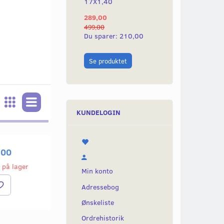
17X1,40
17X1,20
289,00
289,00
499,00
499,00
Du sparer:
210,00
Du sparer:
210,
Se produktet
Læg i kurv
KUNDELOGIN
,00
 på lager
Min konto
Adressebog
Ønskeliste
Ordrehistorik