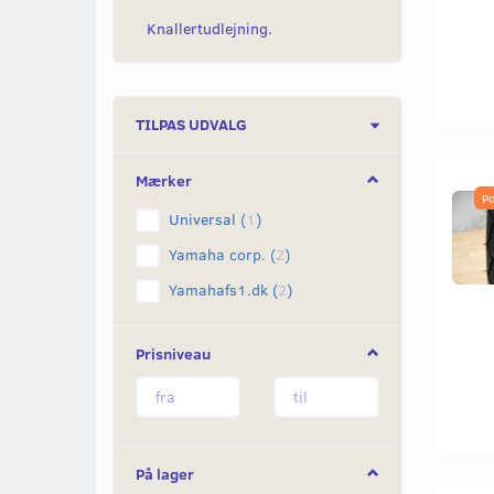
Knallertudlejning.
Skifte
TILPAS UDVALG
filter
Mærker
Po
Universal
(
1
)
Yamaha corp.
(
2
)
Yamahafs1.dk
(
2
)
Prisniveau
På lager