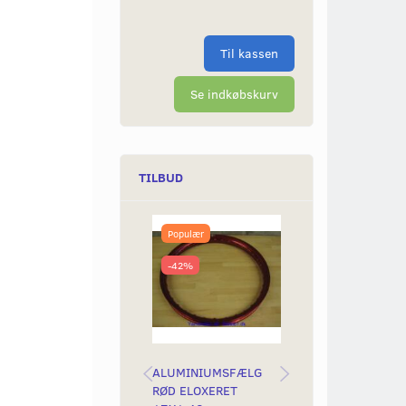
Til kassen
Se indkøbskurv
TILBUD
Populær
Populær
-42%
-42%
ALUMINIUMSFÆLG
ALUMINIUMSFÆ
RØD ELOXERET
RØD ELOXERET