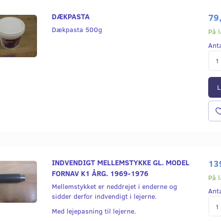
DÆKPASTA
79
Dækpasta 500g
På 
Ant
L
INDVENDIGT MELLEMSTYKKE GL. MODEL
13
FORNAV K1 ÅRG. 1969-1976
På 
Mellemstykket er neddrejet i enderne og
Ant
sidder derfor indvendigt i lejerne.
Med lejepasning til lejerne.