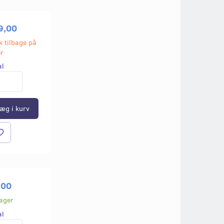
9,00
k tilbage på
er
al
æg i kurv
,00
lager
al