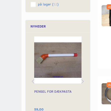
på lager
(
52
)
Po
NYHEDER
Po
PENSEL FOR DÆKPASTA
DÆKPASTA
59,00
79,00