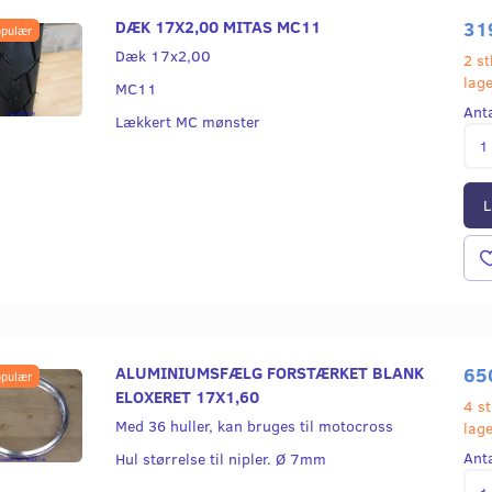
DÆK 17X2,00 MITAS MC11
31
pulær
Dæk 17x2,00
2 st
lag
MC11
Ant
Lækkert MC mønster
Populær
L
ALUMINIUMSFÆLG FORSTÆRKET BLANK
65
pulær
ELOXERET 17X1,60
INDVENDIGT MELLEMSTYKKE
DÆK 17X2,25 
4 st
Med 36 huller, kan bruges til motocross
GL. MODEL FORNAV K1 ÅRG.
lag
1969-1976
Ant
Hul størrelse til nipler. Ø 7mm
139,00
319,00