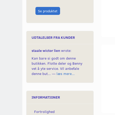
Se produktet
Læg i kurv
UDTALELSER FRA KUNDER
staale wictor lien
wrote:
Kan bare si godt om denne
butikken. Flotte deler og Benny
vet å yte service. Vil anbefale
denne but... —
læs mere...
INFORMATIONER
Fortrolighed