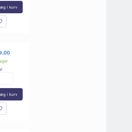
æg i kurv
9,00
lager
al
æg i kurv