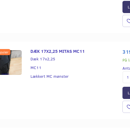
L
DÆK 17X2,25 MITAS MC11
31
pulær
Dæk 17x2,25
På 
MC11
Ant
Lækkert MC mønster
L