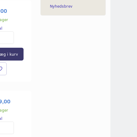
Nyhedsbrev
,00
lager
al
æg i kurv
9,00
lager
al