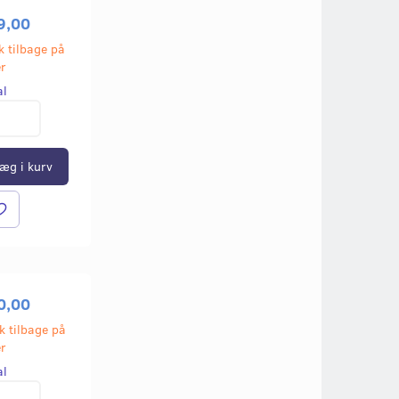
9,00
k tilbage på
er
al
Populær
Populær
æg i kurv
0,00
MITAS MC11
DÆK 17X2,00 MITAS MC11
ALUMINIUMSF
k tilbage på
FORSTÆRKET B
er
ELOXERET 17X1
al
319,00
650,00