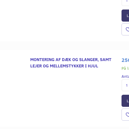
Læg i kurv
Læg i kurv
L
MONTERING AF DÆK OG SLANGER, SAMT
25
LEJER OG MELLEMSTYKKER I HJUL
På 
Ant
L