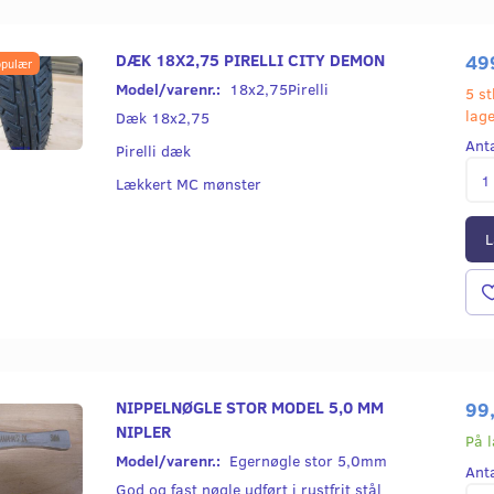
DÆK 18X2,75 PIRELLI CITY DEMON
49
pulær
Model/varenr.:
18x2,75Pirelli
5 st
lag
Dæk 18x2,75
Ant
Pirelli dæk
Lækkert MC mønster
L
NIPPELNØGLE STOR MODEL 5,0 MM
99
NIPLER
På 
Model/varenr.:
Egernøgle stor 5,0mm
Ant
God og fast nøgle udført i rustfrit stål