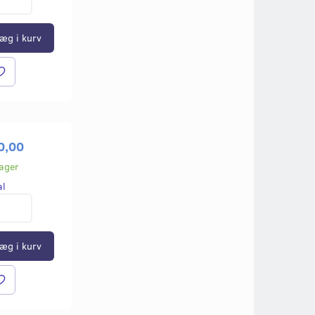
Læg i kurv
Læg i kurv
æg i kurv
0,00
lager
al
æg i kurv