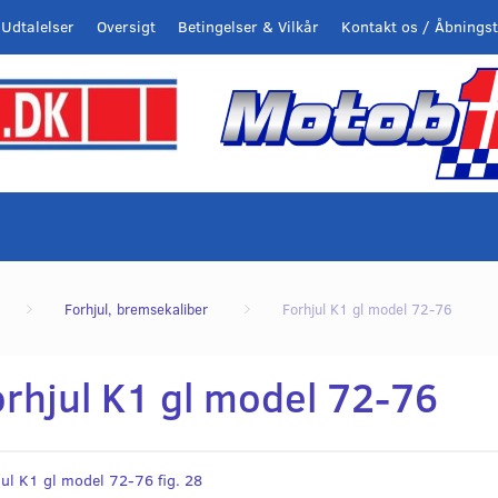
Udtalelser
Oversigt
Betingelser & Vilkår
Kontakt os / Åbningst
Forhjul, bremsekaliber
Forhjul K1 gl model 72-76
orhjul K1 gl model 72-76
ul K1 gl model 72-76 fig. 28