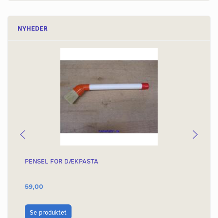
NYHEDER
PENSEL FOR DÆKPASTA
DÆ
59,00
79
L
Se produktet