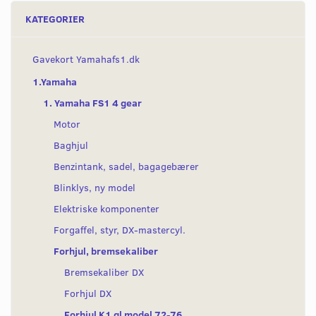
KATEGORIER
Gavekort Yamahafs1.dk
1.Yamaha
1. Yamaha FS1 4 gear
Motor
Baghjul
Benzintank, sadel, bagagebærer
Blinklys, ny model
Elektriske komponenter
Forgaffel, styr, DX-mastercyl.
Forhjul, bremsekaliber
Bremsekaliber DX
Forhjul DX
Forhjul K1 gl model 72-76