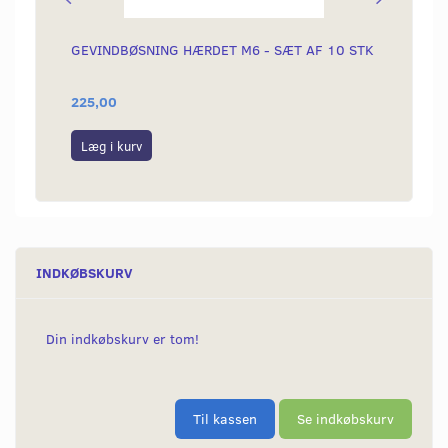
GEVINDBØSNING HÆRDET M6 - SÆT AF 10 STK
SIDES
SKJOL
225,00
169,0
Læg i kurv
Læg i
INDKØBSKURV
Din indkøbskurv er tom!
Til kassen
Se indkøbskurv