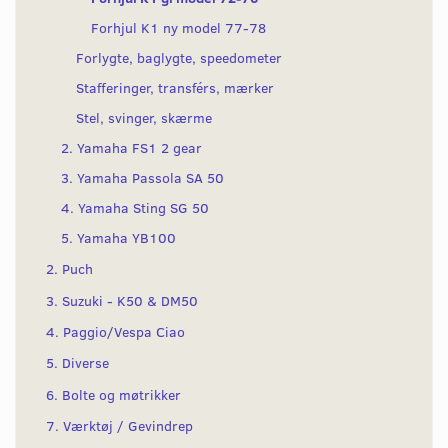
Forhjul K1 ny model 77-78
Forlygte, baglygte, speedometer
Stafferinger, transférs, mærker
Stel, svinger, skærme
2. Yamaha FS1 2 gear
3. Yamaha Passola SA 50
4. Yamaha Sting SG 50
5. Yamaha YB100
2. Puch
3. Suzuki - K50 & DM50
4. Paggio/Vespa Ciao
5. Diverse
6. Bolte og møtrikker
7. Værktøj / Gevindrep