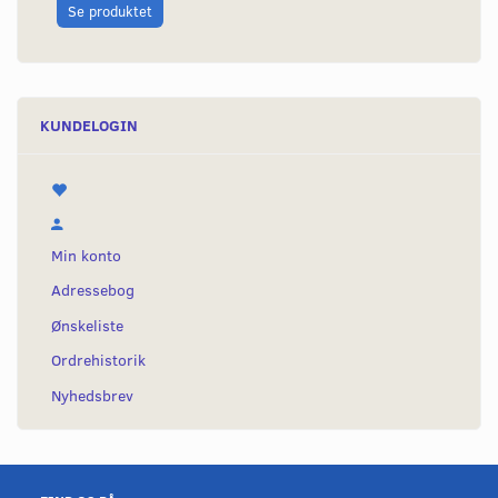
L
Se produktet
KUNDELOGIN
Min konto
Adressebog
Ønskeliste
Ordrehistorik
Nyhedsbrev