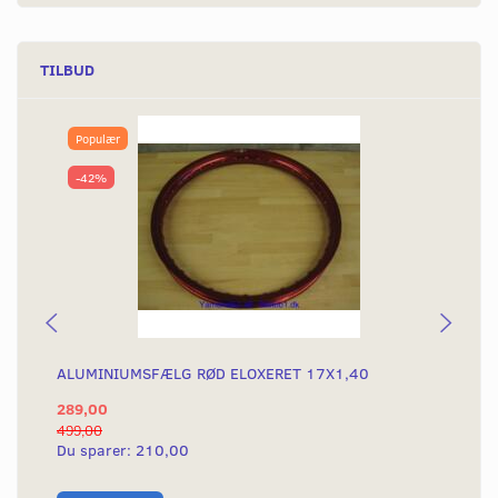
TILBUD
Populær
-42%
ALUMINIUMSFÆLG RØD ELOXERET 17X1,40
AL
289,00
28
499,00
499
Du sparer:
210,00
Du