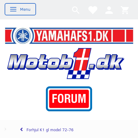
Menu
Skifte navigation
Forhjul K1 gl model 72-76