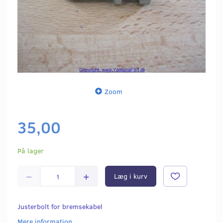
Zoom
35,00
På lager
Læg i kurv
Justerbolt for bremsekabel
Mere information