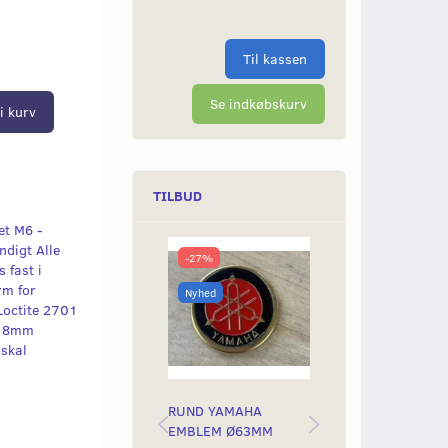
Til kassen
Se indkøbskurv
i kurv
TILBUD
et M6 -
digt Alle
-27%
-50%
 fast i
rm for
Nyhed
Nyhed
Loctite 2701
er 8mm
 skal
RUND YAMAHA
BAGLYGTEGLAS
EMBLEM Ø63MM
YAMAH STING &