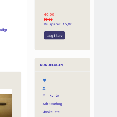
YAMAHA 2G
40,00
25,00
55,00
50,00
Du sparer:
15,00
Du sparer:
25,0
ndigt.
Læg i kurv
Læg i kurv
KUNDELOGIN
Min konto
Adressebog
Ønskeliste