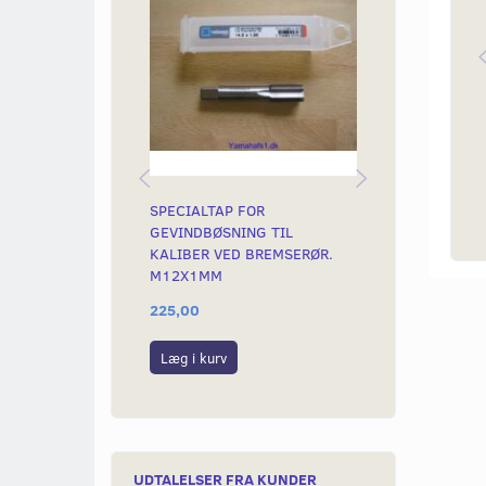
SPECIALTAP FOR
GEVINDBØSN
GEVINDBØSNING TIL
KALIBER VED BREMSERØR.
M12X1MM
225,00
25,00
Læg i kurv
Læg i kurv
UDTALELSER FRA KUNDER