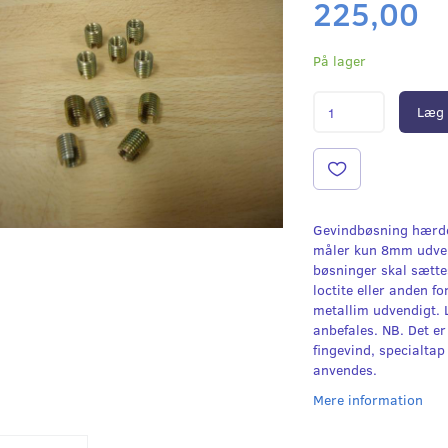
225,00
På lager
Læg 
Gevindbøsning hærd
måler kun 8mm udven
bøsninger skal sættes
loctite eller anden fo
metallim udvendigt. 
anbefales. NB. Det 
fingevind, specialtap
anvendes.
Mere information