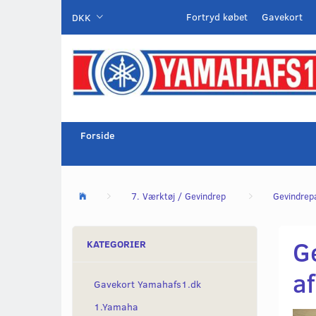
Fortryd købet
Gavekort
DKK
Forside
7. Værktøj / Gevindrep
Gevindrep
G
KATEGORIER
af
Gavekort Yamahafs1.dk
1.Yamaha