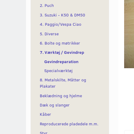
2. Puch
3. Suzuki - K50 & DM50
4. Paggio/Vespa Ciao
5. Diverse
6. Bolte og møtrikker
7. Værktøj / Gevindrep
Gevindreparation
Specialværktøj
8. Metalskilte, Måtter og
Plakater
Beklædning og hjelme
Dæk og slanger
Kåber
Reproducerede pladedele m.m.
Styr