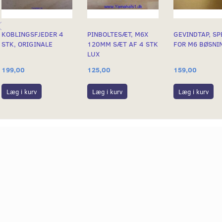
KOBLINGSFJEDER 4
PINBOLTESÆT, M6X
GEVINDTAP, SP
STK, ORIGINALE
120MM SÆT AF 4 STK
FOR M6 BØSNI
LUX
199,00
125,00
159,00
Læg i kurv
Læg i kurv
Læg i kurv
ING HÆRDET M8
BOR Ø13MM TIL M14X1
BOR TIL SPECI
GEVINDBØSNINGER
GEVINDBØSNI
UDLUFTNINGS
89,00
79,00
Læg i kurv
Læg i kurv