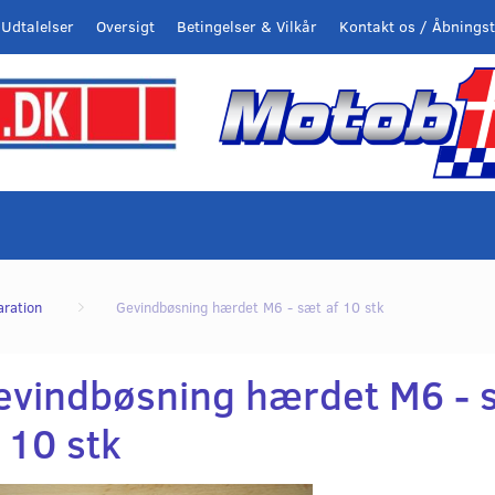
Udtalelser
Oversigt
Betingelser & Vilkår
Kontakt os / Åbningst
aration
Gevindbøsning hærdet M6 - sæt af 10 stk
evindbøsning hærdet M6 - 
 10 stk