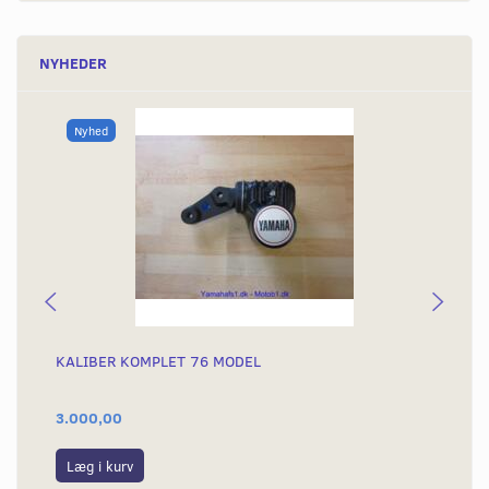
NYHEDER
Nyhed
KALIBER KOMPLET 76 MODEL
SP
BR
3.000,00
22
Læg i kurv
L