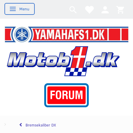
Menu
Skifte navigation
Bremsekaliber DX