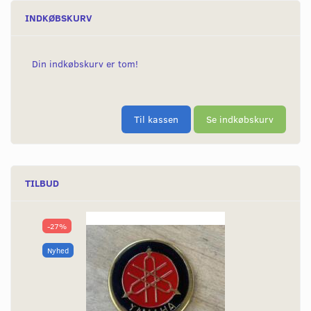
INDKØBSKURV
Din indkøbskurv er tom!
Til kassen
Se indkøbskurv
TILBUD
-27%
Nyhed