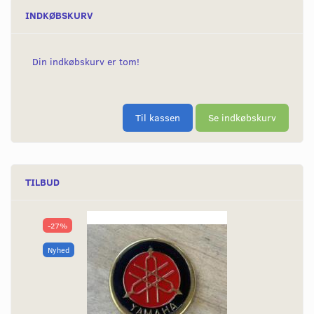
INDKØBSKURV
Din indkøbskurv er tom!
Til kassen
Se indkøbskurv
TILBUD
-27%
Nyhed