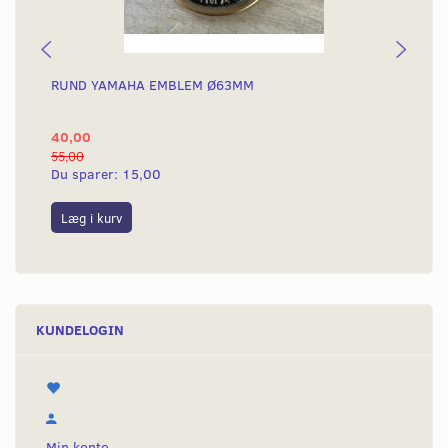
RUND YAMAHA EMBLEM Ø63MM
BA
40,00
25
55,00
50,
Du sparer:
15,00
Du
Læg i kurv
L
KUNDELOGIN
Min konto