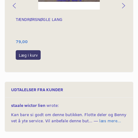
TÆNDRØRSNØGLE LANG
TR
79,00
39
Læg i kurv
L
UDTALELSER FRA KUNDER
staale wictor lien
wrote:
Kan bare si godt om denne butikken. Flotte deler og Benny
vet å yte service. Vil anbefale denne but... —
læs mere...