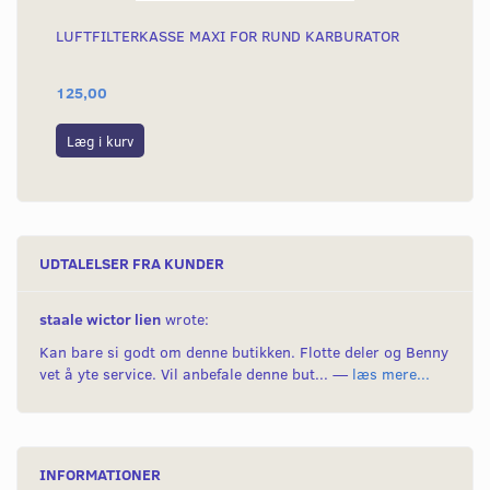
LUFTFILTERKASSE MAXI FOR RUND KARBURATOR
BE
125,00
39
Læg i kurv
L
UDTALELSER FRA KUNDER
staale wictor lien
wrote:
Kan bare si godt om denne butikken. Flotte deler og Benny
vet å yte service. Vil anbefale denne but... —
læs mere...
INFORMATIONER