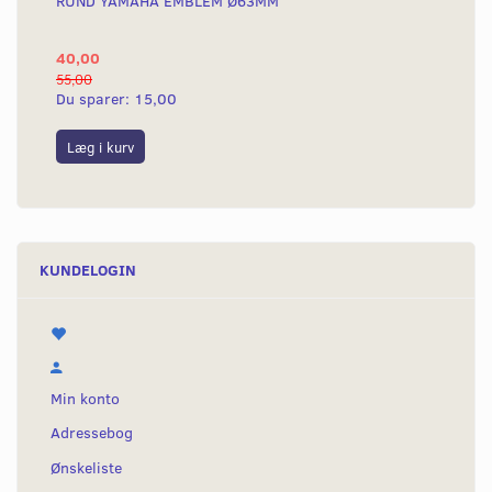
RUND YAMAHA EMBLEM Ø63MM
BA
40,00
25
55,00
50,
Du sparer:
15,00
Du
Læg i kurv
L
KUNDELOGIN
Min konto
Adressebog
Ønskeliste