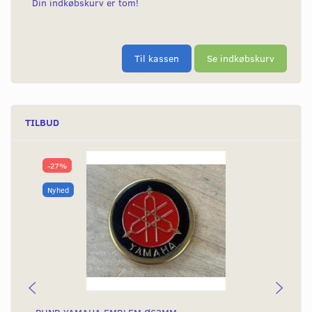
Din indkøbskurv er tom!
Til kassen
Se indkøbskurv
TILBUD
-27%
Nyhed