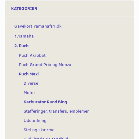
KATEGORIER
Gavekort Yamahafs1.dk
1.Yamaha
2. Puch
Puch Akrobat
Puch Grand Prix og Monza
Puch Maxi
Diverse
Motor
Karburator Rund Bing
Stafferinger, transfers, emblemer.
Udstødning
Stel og skærme
Hjul, kæde og tandhjul