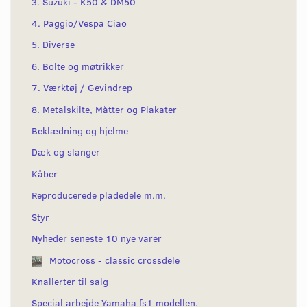
3. Suzuki - K50 & DM50
4. Paggio/Vespa Ciao
5. Diverse
6. Bolte og møtrikker
7. Værktøj / Gevindrep
8. Metalskilte, Måtter og Plakater
Beklædning og hjelme
Dæk og slanger
Kåber
Reproducerede pladedele m.m.
Styr
Nyheder seneste 10 nye varer
Motocross - classic crossdele
Knallerter til salg
Special arbejde Yamaha fs1 modellen.