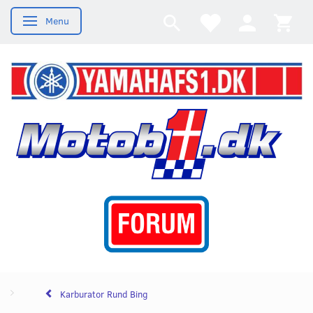
Menu
Skifte navigation
Karburator Rund Bing