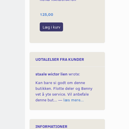
125,00
39,00
Læg i kurv
Læg i kurv
UDTALELSER FRA KUNDER
staale wictor lien
wrote:
Kan bare si godt om denne
butikken. Flotte deler og Benny
vet å yte service. Vil anbefale
denne but... —
læs mere...
INFORMATIONER