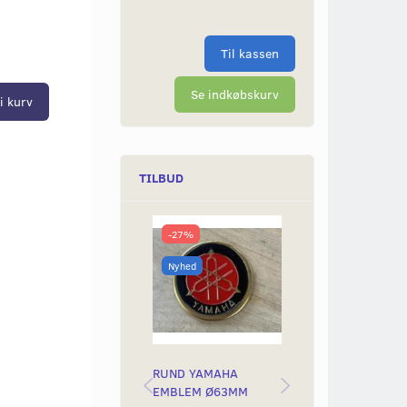
Til kassen
Se indkøbskurv
i kurv
TILBUD
-27%
-50%
Nyhed
Nyhed
RUND YAMAHA
BAGLYGTEGLAS
EMBLEM Ø63MM
YAMAH STING &