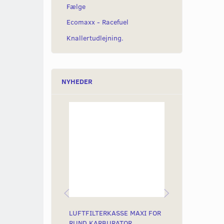
Fælge
Ecomaxx - Racefuel
Knallertudlejning.
NYHEDER
LUFTFILTERKASSE MAXI FOR
BENZINFILTER
RUND KARBURATOR
PAPIR - STOR