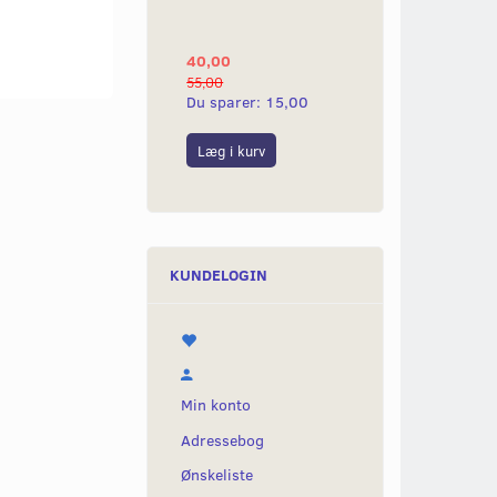
YAMAHA 2G
40,00
25,00
55,00
50,00
Du sparer:
15,00
Du sparer:
25,0
Læg i kurv
Læg i kurv
KUNDELOGIN
Min konto
Adressebog
Ønskeliste