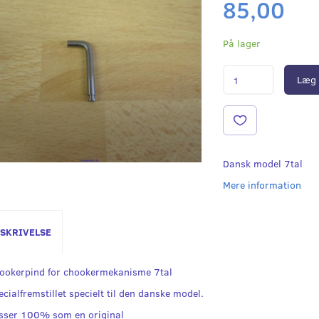
85,00
På lager
Læg 
Dansk model 7tal
Mere information
SKRIVELSE
ookerpind for chookermekanisme 7tal
ecialfremstillet specielt til den danske model.
sser 100% som en original