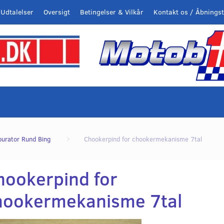
Udtalelser
Oversigt
Betingelser & Vilkår
Kontakt os / Åbningst
burator Rund Bing
Chookerpind for chookermekanisme 7tal
hookerpind for
hookermekanisme 7tal