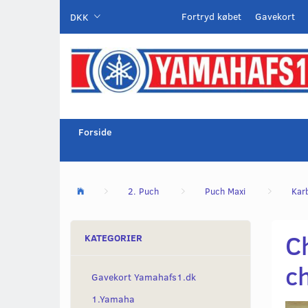
Fortryd købet
Gavekort
DKK
Forside
2. Puch
Puch Maxi
Kar
C
KATEGORIER
c
Gavekort Yamahafs1.dk
1.Yamaha