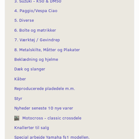
3. Suzuki - K50 & DM50
4. Paggio/Vespa Ciao
5. Diverse
6. Bolte og møtrikker
7. Værktøj / Gevindrep
8. Metalskilte, Måtter og Plakater
Beklædning og hjelme
Dæk og slanger
Kåber
Reproducerede pladedele m.m.
Styr
Nyheder seneste 10 nye varer
Motocross - classic crossdele
Knallerter til salg
Special arbejde Yamaha fs1 modellen.