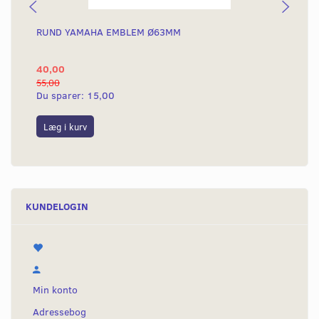
RUND YAMAHA EMBLEM Ø63MM
BA
40,00
25
55,00
50,
Du sparer:
15,00
Du
Læg i kurv
L
KUNDELOGIN
Min konto
Adressebog