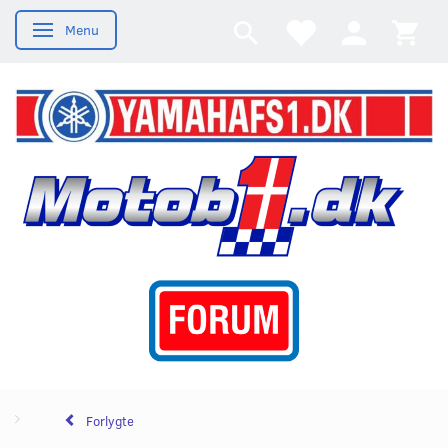
Menu
Skifte navigation
Forlygte