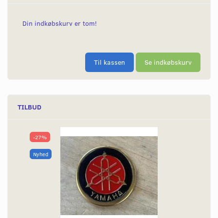
Din indkøbskurv er tom!
Til kassen
Se indkøbskurv
TILBUD
-27%
Nyhed