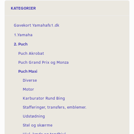
KATEGORIER
Gavekort Yamahafs1.dk
1.Yamaha
2. Puch
Puch Akrobat
Puch Grand Prix og Monza
Puch Maxi
Diverse
Motor
Karburator Rund Bing
Stafferinger, transfers, emblemer.
Udstødning
Stel og skærme
Hjul, kæde og tandhjul