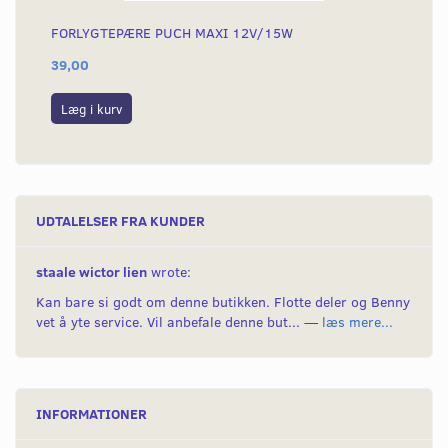
FORLYGTEPÆRE PUCH MAXI 12V/15W
FO
39,00
25
Læg i kurv
L
UDTALELSER FRA KUNDER
staale wictor lien
wrote:
Kan bare si godt om denne butikken. Flotte deler og Benny
vet å yte service. Vil anbefale denne but... —
læs mere...
INFORMATIONER