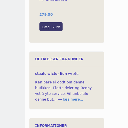
279,00
279,00
Læg i kurv
Læg i kurv
UDTALELSER FRA KUNDER
staale wictor lien
wrote:
Kan bare si godt om denne
butikken. Flotte deler og Benny
vet å yte service. Vil anbefale
denne but... —
læs mere...
INFORMATIONER