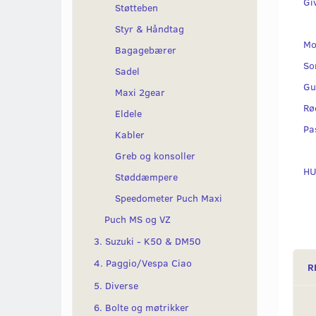
Giv
Støtteben
Styr & Håndtag
Mo
Bagagebærer
So
Sadel
Gu
Maxi 2gear
Rø
Eldele
Pa
Kabler
Greb og konsoller
HU
Støddæmpere
Speedometer Puch Maxi
Puch MS og VZ
3. Suzuki - K50 & DM50
4. Paggio/Vespa Ciao
R
5. Diverse
6. Bolte og møtrikker