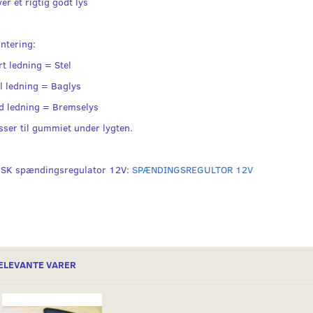
er et rigtig godt lys
ntering:
rt ledning = Stel
l ledning = Baglys
d ledning = Bremselys
sser til gummiet under lygten.
SK spændingsregulator 12V:
SPÆNDINGSREGULTOR 12V
ELEVANTE VARER