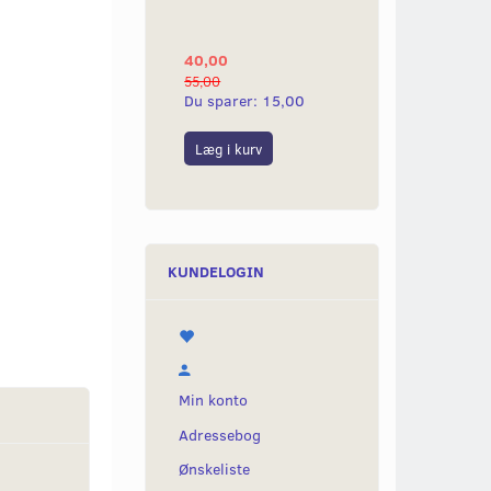
YAMAHA 2G
40,00
25,00
55,00
50,00
Du sparer:
15,00
Du sparer:
25,0
Læg i kurv
Læg i kurv
KUNDELOGIN
Min konto
Adressebog
Ønskeliste