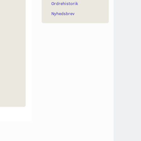
Ordrehistorik
Nyhedsbrev