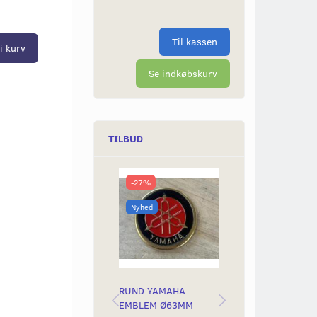
Til kassen
i kurv
Se indkøbskurv
TILBUD
-27%
-50%
Nyhed
Nyhed
RUND YAMAHA
BAGLYGTEGLAS
EMBLEM Ø63MM
YAMAH STING &