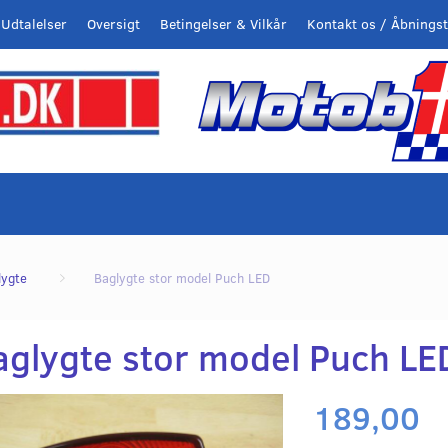
Udtalelser
Oversigt
Betingelser & Vilkår
Kontakt os / Åbningst
lygte
Baglygte stor model Puch LED
aglygte stor model Puch LE
189,00