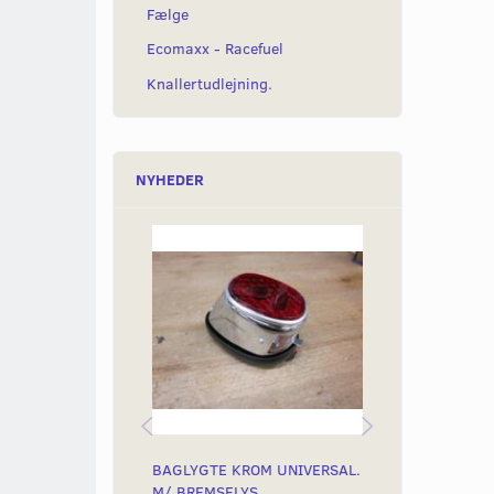
Fælge
Ecomaxx - Racefuel
Knallertudlejning.
NYHEDER
BAGLYGTE KROM UNIVERSAL.
BAGLYGTE SO
M/ BREMSELYS
M/ BREMSELY