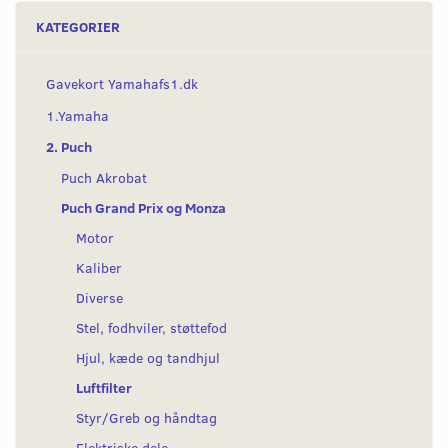
KATEGORIER
Gavekort Yamahafs1.dk
1.Yamaha
2. Puch
Puch Akrobat
Puch Grand Prix og Monza
Motor
Kaliber
Diverse
Stel, fodhviler, støttefod
Hjul, kæde og tandhjul
Luftfilter
Styr/Greb og håndtag
Elektriske dele