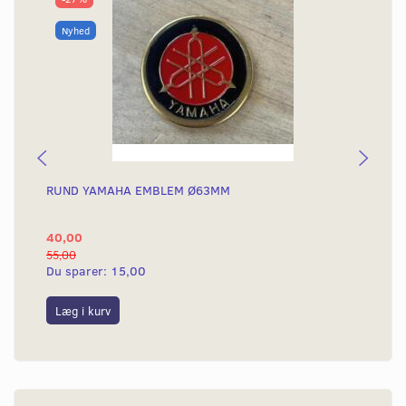
Nyhed
RUND YAMAHA EMBLEM Ø63MM
BA
40,00
25
55,00
50,
Du sparer:
15,00
Du
Læg i kurv
L