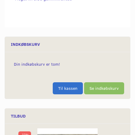
INDKØBSKURV
Din indkøbskurv er tom!
Til kassen
Se indkøbskurv
TILBUD
-27%