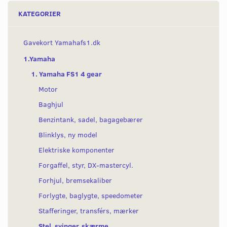
KATEGORIER
Gavekort Yamahafs1.dk
1.Yamaha
1. Yamaha FS1 4 gear
Motor
Baghjul
Benzintank, sadel, bagagebærer
Blinklys, ny model
Elektriske komponenter
Forgaffel, styr, DX-mastercyl.
Forhjul, bremsekaliber
Forlygte, baglygte, speedometer
Stafferinger, transférs, mærker
Stel, svinger, skærme