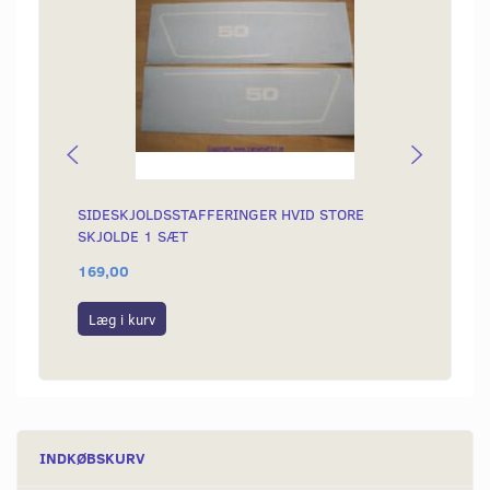
SIDESKJOLDSSTAFFERINGER HVID STORE
OMLØB
SKJOLDE 1 SÆT
169,00
99,00
Læg i kurv
Læg i
INDKØBSKURV