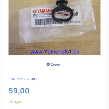
Zoom
Fra:
Yamaha corp.
59,00
På lager