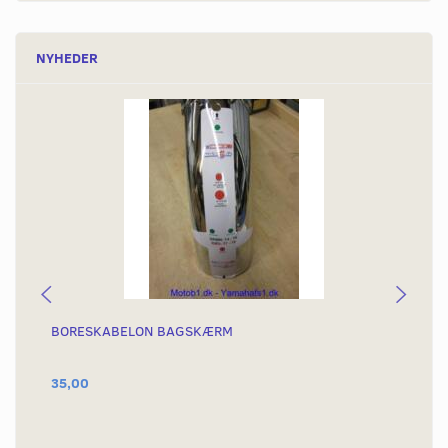
NYHEDER
BORESKABELON BAGSKÆRM
BA
OR
35,00
1.