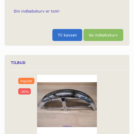
Din indkøbskurv er tom!
Til kassen
Se indkøbskurv
TILBUD
Populær
-30%