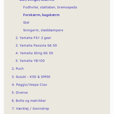
Fodhviler, støtteben, bremsepeda
Forskærm, bagskærm
Stel
Svingarm, støddæmpere
2. Yamaha FS1 2 gear
3. Yamaha Passola SA 50
4. Yamaha Sting SG 50
5. Yamaha YB100
2. Puch
3. Suzuki - K50 & DM50
4. Paggio/Vespa Ciao
5. Diverse
6. Bolte og møtrikker
7. Værktøj / Gevindrep