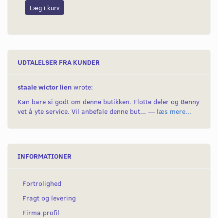
Læg i kurv
L
UDTALELSER FRA KUNDER
staale wictor lien
wrote:
Kan bare si godt om denne butikken. Flotte deler og Benny
vet å yte service. Vil anbefale denne but... —
læs mere...
INFORMATIONER
Fortrolighed
Fragt og levering
Firma profil