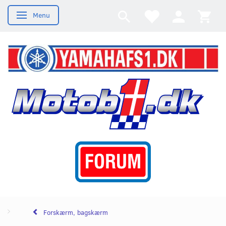
Menu
Skifte navigation
Forskærm, bagskærm