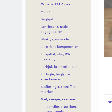
1. Yamaha FS1 4 gear
Motor
Baghjul
Benzintank, sadel,
bagagebærer
Blinklys, ny model
Elektriske komponenter
Forgaffel, styr, DX-
mastercyl.
Forhjul, bremsekaliber
Forlygte, baglygte,
speedometer
Stafferinger, transférs,
mærker
Stel, svinger, skærme
BE
Fodhviler, støtteben,
bremsepeda