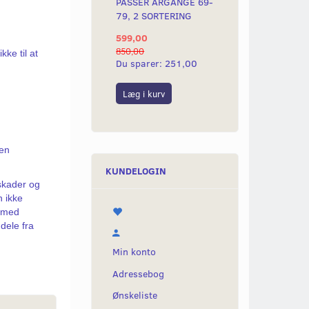
PASSER ÅRGANGE 69-
79, 2 SORTERING
599,00
850,00
ke til at
Du sparer:
251,00
Læg i kurv
den
KUNDELOGIN
skader og
n ikke
s med
dele fra
Min konto
Adressebog
Ønskeliste