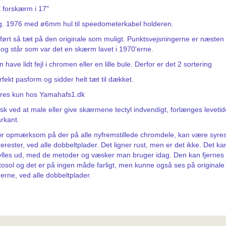
 forskærm i 17"
g. 1976 med ø6mm hul til speedometerkabel holderen.
ført så tæt på den originale som muligt. Punktsvejsningerne er næsten ik
 og står som var det en skærm lavet i 1970'erne.
 have lidt fejl i chromen eller en lille bule. Derfor er det 2 sortering
fekt pasform og sidder helt tæt til dækket.
res kun hos Yamahafs1.dk
sk ved at male eller give skærmene tectyl indvendigt, forlænges leveti
rkant.
r opmærksom på der på alle nyfremstillede chromdele, kan være syre
erester, ved alle dobbeltplader. Det ligner rust, men er det ikke. Det ka
ylles ud, med de metoder og væsker man bruger idag. Den kan fjerne
tosol og det er på ingen måde farligt, men kunne også ses på originale 
'erne, ved alle dobbeltplader.