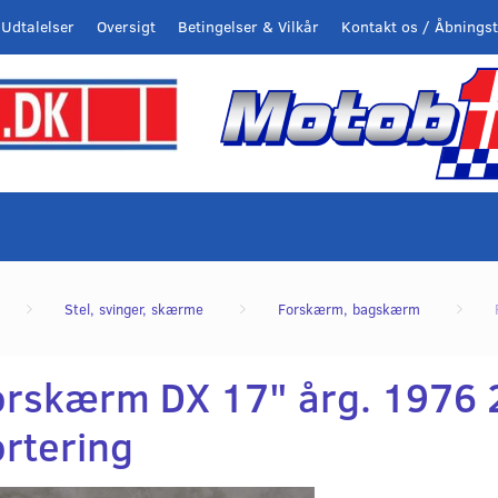
Udtalelser
Oversigt
Betingelser & Vilkår
Kontakt os / Åbningst
Stel, svinger, skærme
Forskærm, bagskærm
orskærm DX 17" årg. 1976 
ortering