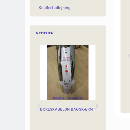
Knallertudlejning.
NYHEDER
Populær
BORESKABELON BAGSKÆRM
BAGSKÆRM, 
HULLER TIL L
LOOK