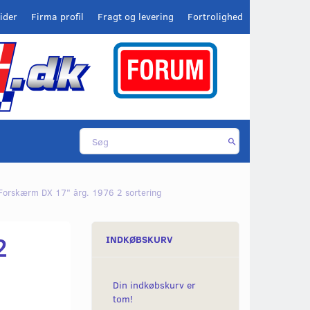
ider
Firma profil
Fragt og levering
Fortrolighed
Forskærm DX 17" årg. 1976 2 sortering
2
INDKØBSKURV
Din indkøbskurv er
tom!