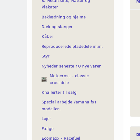
8. Metalskilte, Måtter og
R
Plakater
Beklædning og hjelme
Dæk og slanger
Kåber
Reproducerede pladedele m.m.
Styr
Nyheder seneste 10 nye varer
Motocross - classic
crossdele
Knallerter til salg
Special arbejde Yamaha fs1
modellen.
Lejer
Fælge
D
Ecomaxx - Racefuel