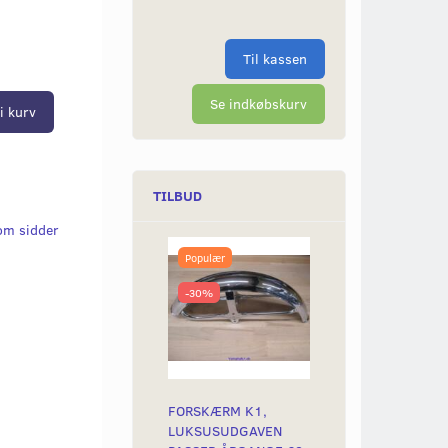
Til kassen
Se indkøbskurv
i kurv
TILBUD
om sidder
Populær
-30%
FORSKÆRM K1,
LUKSUSUDGAVEN