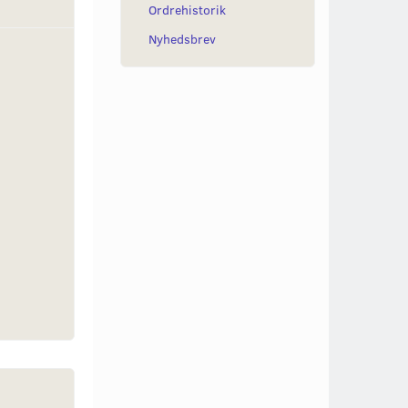
Ordrehistorik
Nyhedsbrev