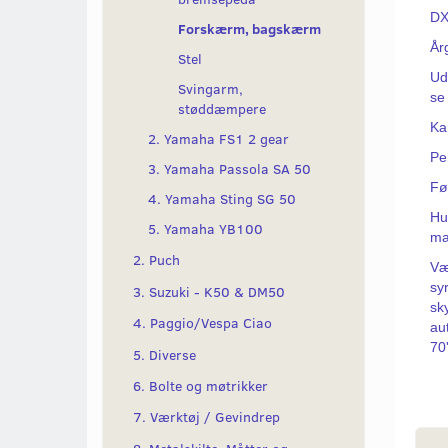
DX
Forskærm, bagskærm
År
Stel
Ud
Svingarm,
se
støddæmpere
Kan
2. Yamaha FS1 2 gear
Per
3. Yamaha Passola SA 50
Fø
4. Yamaha Sting SG 50
Hu
5. Yamaha YB100
ma
2. Puch
Væ
syr
3. Suzuki - K50 & DM50
sk
4. Paggio/Vespa Ciao
au
70
5. Diverse
6. Bolte og møtrikker
7. Værktøj / Gevindrep