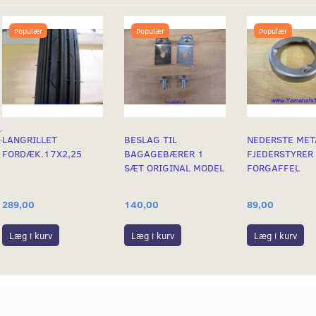
Populær
Populær
Populær
Populær
LANGRILLET
BESLAG TIL
NEDERSTE MET
-30%
FORDÆK.17X2,25
BAGAGEBÆRER 1
FJEDERSTYRER
SÆT ORIGINAL MODEL
FORGAFFEL
289,00
140,00
89,00
Læg i kurv
Læg i kurv
Læg i kurv
LUXUS. UDEN
FORSKÆRM K1,
STÆNKLAP YA
YGTE. ORIGINAL
LUKSUSUDGAVEN PASSER
RETRO STOR 2
ÅRGANGE 69-79, 2
SORTERING