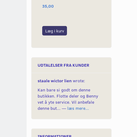
35,00
1.650,00
Læg i kurv
Læg i kurv
UDTALELSER FRA KUNDER
staale wictor lien
wrote:
Kan bare si godt om denne
butikken. Flotte deler og Benny
vet å yte service. Vil anbefale
denne but... —
læs mere...
INFORMATIONER