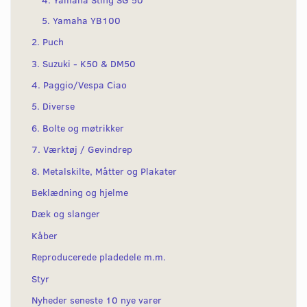
5. Yamaha YB100
2. Puch
3. Suzuki - K50 & DM50
4. Paggio/Vespa Ciao
5. Diverse
6. Bolte og møtrikker
7. Værktøj / Gevindrep
8. Metalskilte, Måtter og Plakater
Beklædning og hjelme
Dæk og slanger
Kåber
Reproducerede pladedele m.m.
Styr
Nyheder seneste 10 nye varer