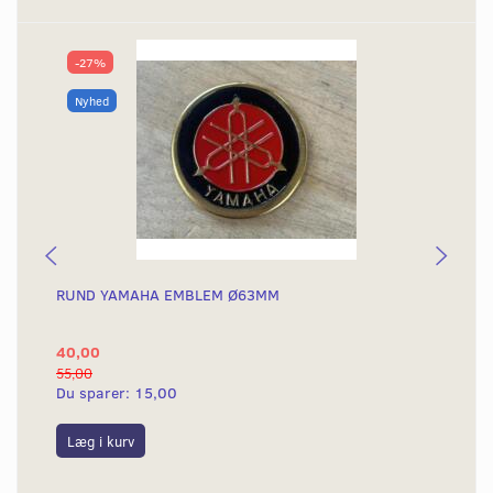
-27%
Nyhed
RUND YAMAHA EMBLEM Ø63MM
BA
40,00
25
55,00
50,
Du sparer:
15,00
Du
Læg i kurv
L