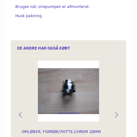
Bruges når oliepumpen er afmonteret.
Husk pakning.
DE ANDRE HAR OGSÅ KØBT
Popu
OMLØBER, FORRØR/POTTE,CHROM 28MM
LANGR