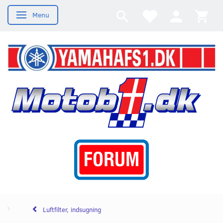
Menu
Skifte navigation
Luftfilter, indsugning