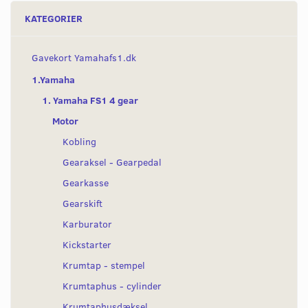
KATEGORIER
Gavekort Yamahafs1.dk
1.Yamaha
1. Yamaha FS1 4 gear
Motor
Kobling
Gearaksel - Gearpedal
Gearkasse
Gearskift
Karburator
Kickstarter
Krumtap - stempel
Krumtaphus - cylinder
Krumtaphusdæksel