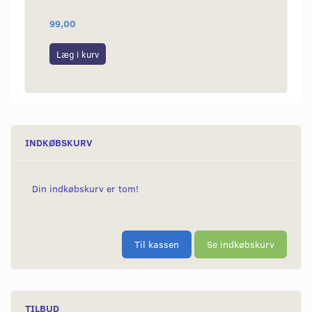
99,00
289,0
Læg i kurv
Læg i
INDKØBSKURV
Din indkøbskurv er tom!
Til kassen
Se indkøbskurv
TILBUD