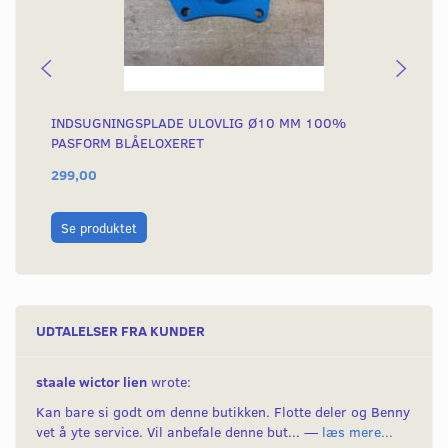
INDSUGNINGSPLADE ULOVLIG Ø10 MM 100%
ME
PASFORM BLÅELOXERET
299,00
22
L
Se produktet
UDTALELSER FRA KUNDER
staale wictor lien
wrote:
Kan bare si godt om denne butikken. Flotte deler og Benny
vet å yte service. Vil anbefale denne but... —
læs mere...