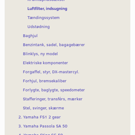
Luftfilter, indsugning
Tændingssystem
Udstødning
Baghjul
Benzintank, sadel, bagagebærer
Blinklys, ny model
Elektriske komponenter
Forgaffel, styr, DX-mastercyl.
Forhjul, bremsekaliber
Forlygte, baglygte, speedometer
Stafferinger, transférs, mærker
Stel, svinger, skærme
2. Yamaha FS1 2 gear
3. Yamaha Passola SA 50
4. Yamaha Sting SG 50