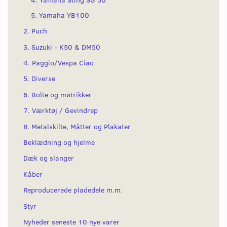
5. Yamaha YB100
2. Puch
3. Suzuki - K50 & DM50
4. Paggio/Vespa Ciao
5. Diverse
6. Bolte og møtrikker
7. Værktøj / Gevindrep
8. Metalskilte, Måtter og Plakater
Beklædning og hjelme
Dæk og slanger
Kåber
Reproducerede pladedele m.m.
Styr
Nyheder seneste 10 nye varer