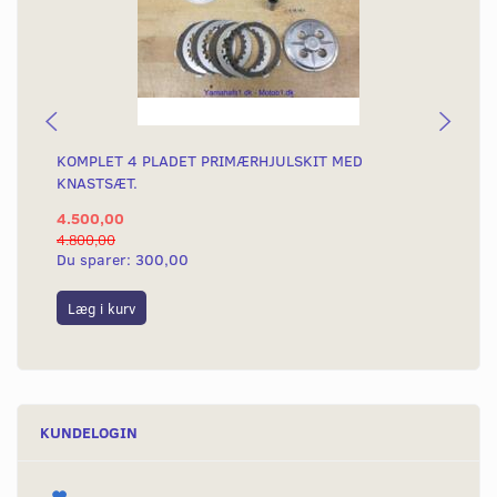
KOMPLET 4 PLADET PRIMÆRHJULSKIT MED
KO
KNASTSÆT.
KN
4.500,00
2.
4.800,00
3.2
Du sparer:
300,00
Du
Læg i kurv
S
KUNDELOGIN