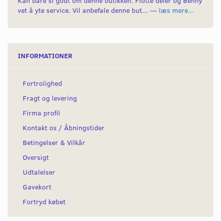
Kan bare si godt om denne butikken. Flotte deler og Benny
vet å yte service. Vil anbefale denne but... —
læs mere...
INFORMATIONER
Fortrolighed
Fragt og levering
Firma profil
Kontakt os / Åbningstider
Betingelser & Vilkår
Oversigt
Udtalelser
Gavekort
Fortryd købet