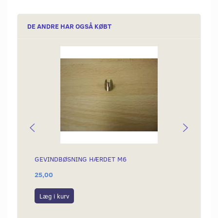
DE ANDRE HAR OGSÅ KØBT
GEVINDBØSNING HÆRDET M6
GEVIN
25,00
225,0
Læg i kurv
Læg i