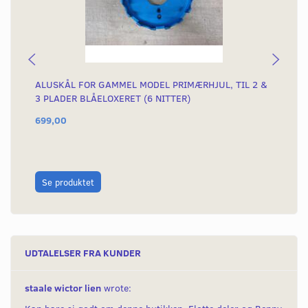
ALUSKÅL FOR GAMMEL MODEL PRIMÆRHJUL, TIL 2 &
KO
3 PLADER BLÅELOXERET (6 NITTER)
699,00
75
L
Se produktet
UDTALELSER FRA KUNDER
staale wictor lien
wrote: