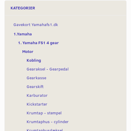
KATEGORIER
Gavekort Yamahafs1.dk
1.Yamaha
1. Yamaha FS1 4 gear
Motor
Kobling
Gearaksel - Gearpedal
Gearkasse
Gearskift
Karburator
Kickstarter
Krumtap - stempel
Krumtaphus - cylinder
Krumtaphusdæksel