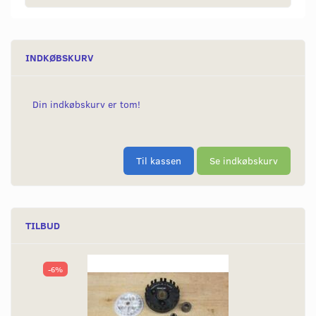
INDKØBSKURV
Din indkøbskurv er tom!
Til kassen
Se indkøbskurv
TILBUD
-6%