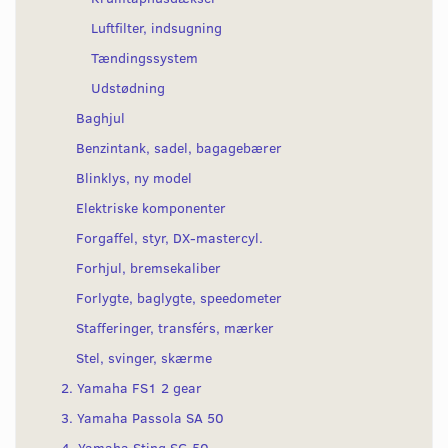
Luftfilter, indsugning
Tændingssystem
Udstødning
Baghjul
Benzintank, sadel, bagagebærer
Blinklys, ny model
Elektriske komponenter
Forgaffel, styr, DX-mastercyl.
Forhjul, bremsekaliber
Forlygte, baglygte, speedometer
Stafferinger, transférs, mærker
Stel, svinger, skærme
2. Yamaha FS1 2 gear
3. Yamaha Passola SA 50
4. Yamaha Sting SG 50