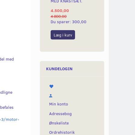
MED KNASTSÆT.
4.500,00
4.800,00
Du sparer:
300,00
Læg i kurv
odel med
KUNDELOGIN
udligne
Min konto
befales
Adressebog
-3/motor-
Ønskeliste
Ordrehistorik