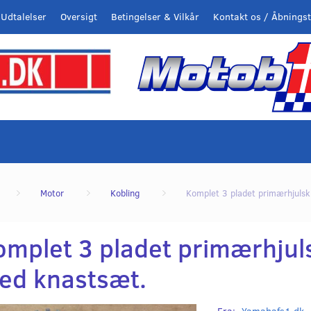
Udtalelser
Oversigt
Betingelser & Vilkår
Kontakt os / Åbningst
Motor
Kobling
Komplet 3 pladet primærhjulsk
omplet 3 pladet primærhjuls
ed knastsæt.
Fra:
Yamahafs1.dk