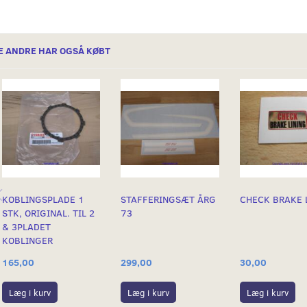
E ANDRE HAR OGSÅ KØBT
KOBLINGSPLADE 1
STAFFERINGSÆT ÅRG
CHECK BRAKE 
STK, ORIGINAL. TIL 2
73
& 3PLADET
KOBLINGER
299,00
30,00
165,00
Læg i kurv
Læg i kurv
Læg i kurv