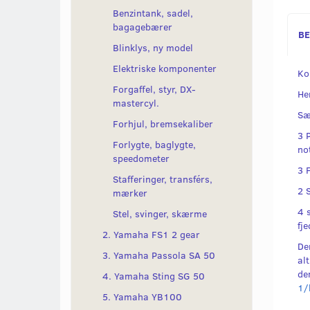
Benzintank, sadel,
bagagebærer
BE
Blinklys, ny model
Elektriske komponenter
Ko
Forgaffel, styr, DX-
He
mastercyl.
Sæ
Forhjul, bremsekaliber
3 
Forlygte, baglygte,
no
speedometer
3 
Stafferinger, transférs,
2 
mærker
4 
Stel, svinger, skærme
fje
2. Yamaha FS1 2 gear
De
3. Yamaha Passola SA 50
al
de
4. Yamaha Sting SG 50
1/
5. Yamaha YB100