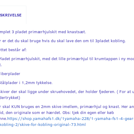
SKRIVELSE
mplet 3 pladet primærhjulskit med knastsæt.
r er det du skal bruge hvis du skal lave den om til 3pladet kobling.
ttet består af:
Pladet primærhjulskit, med det lille primærhjul til krumtappen i ny m
t.
Fiberplader
Stålplader i 1,2mm tykkelse.
skiver der skal ligge under skruehovedet, der holder fjederen. ( For at 
dertrykket)
r skal KUN bruges en 2mm skive imellem, primærhjul og knast. Her an
tid, den originale som er hærdet. Obs: tjek din egen eller køb
nne.
https://shop.yamahafs1.dk/1yamaha-228/1-yamaha-fs1-4-gear
kobling-2/skive-for-kobling-original-73.html