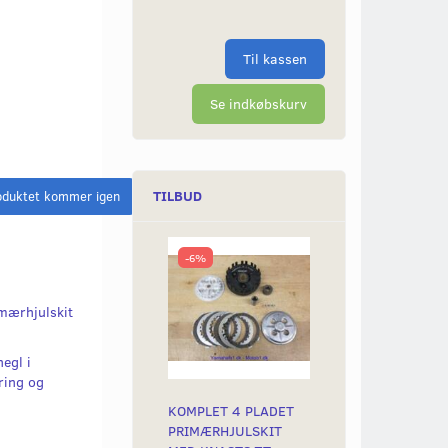
Til kassen
Se indkøbskurv
TILBUD
oduktet kommer igen
-6%
mærhjulskit
negl i
ring og
KOMPLET 4 PLADET
PRIMÆRHJULSKIT