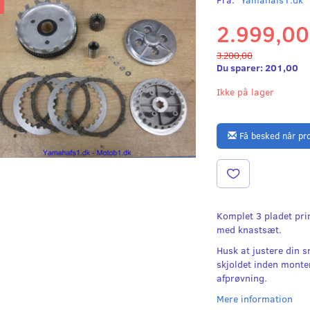
2.999,00
3.200,00
Du sparer:
201,00
Ikke på lager
Få besked når pr
Komplet 3 pladet pri
med knastsæt.
Husk at justere din s
skjoldet inden monte
afprøvning.
Mere information