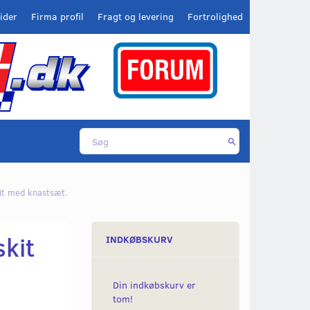
ider
Firma profil
Fragt og levering
Fortrolighed
it med knastsæt.
kit
INDKØBSKURV
Din indkøbskurv er
tom!