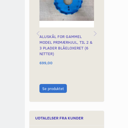
ALUSKÅL FOR GAMMEL
KOBLINGSARM
MODEL PRIMÆRHJUL, TIL 2 &
ORIGINAL
3 PLADER BLÅELOXERET (6
NITTER)
699,00
75,00
Læg i kurv
Se produktet
UDTALELSER FRA KUNDER