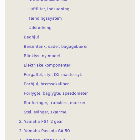
Luftfilter, indsugning
Tændingssystem
Udstødning
Baghjul
Benzintank, sadel, bagagebærer
Blinklys, ny model
Elektriske komponenter
Forgaffel, styr, DX-mastercyl.
Forhjul, bremsekaliber
Forlygte, baglygte, speedometer
Stafferinger, transférs, mærker
Stel, svinger, skærme
2. Yamaha FS1 2 gear
3. Yamaha Passola SA 50
4. Yamaha Sting SG 50