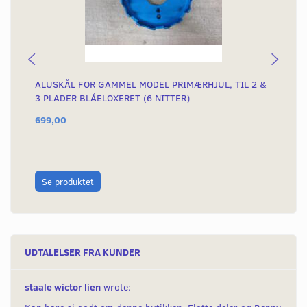
ALUSKÅL FOR GAMMEL MODEL PRIMÆRHJUL, TIL 2 &
KO
3 PLADER BLÅELOXERET (6 NITTER)
KN
699,00
4.
4.8
Du
L
Se produktet
UDTALELSER FRA KUNDER
staale wictor lien
wrote: