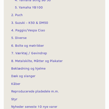
5. Yamaha YB100
2. Puch
3. Suzuki - K50 & DM50
4. Paggio/Vespa Ciao
5. Diverse
6. Bolte og møtrikker
7. Værktøj / Gevindrep
8. Metalskilte, Måtter og Plakater
Beklædning og hjelme
Dæk og slanger
Kåber
Reproducerede pladedele m.m.
Styr
Nyheder seneste 10 nye varer