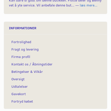
Kan bare si godt om denne butikken. Flotte deler og Benny
vet å yte service. Vil anbefale denne but... —
læs mere...
INFORMATIONER
Fortrolighed
Fragt og levering
Firma profil
Kontakt os / Åbningstider
Betingelser & Vilkår
Oversigt
Udtalelser
Gavekort
Fortryd købet