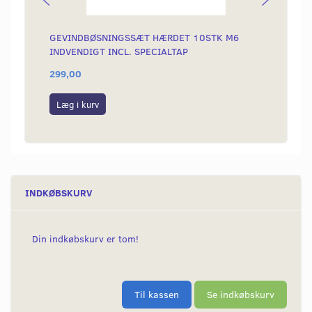
GEVINDBØSNINGSSÆT HÆRDET 10STK M6
BOR Ø
INDVENDIGT INCL. SPECIALTAP
299,00
49,00
Læg i kurv
Læg i
INDKØBSKURV
Din indkøbskurv er tom!
Til kassen
Se indkøbskurv