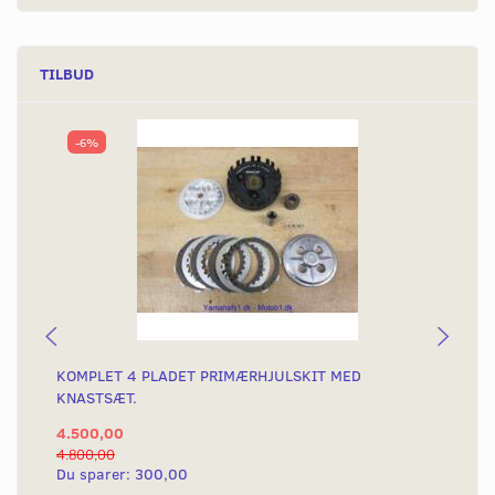
TILBUD
-6%
KOMPLET 4 PLADET PRIMÆRHJULSKIT MED
KO
KNASTSÆT.
KN
4.500,00
2.
4.800,00
3.2
Du sparer:
300,00
Du