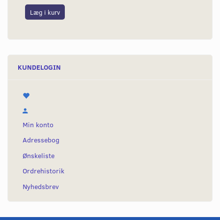
Læg i kurv
S
KUNDELOGIN
Min konto
Adressebog
Ønskeliste
Ordrehistorik
Nyhedsbrev