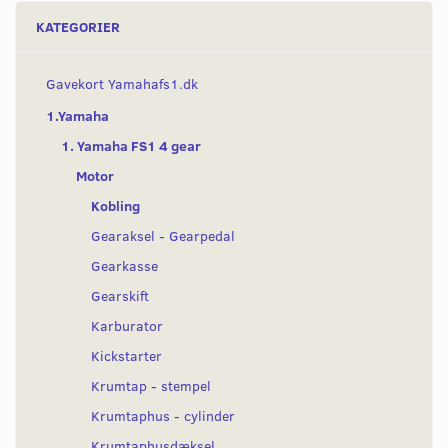
KATEGORIER
Gavekort Yamahafs1.dk
1.Yamaha
1. Yamaha FS1 4 gear
Motor
Kobling
Gearaksel - Gearpedal
Gearkasse
Gearskift
Karburator
Kickstarter
Krumtap - stempel
Krumtaphus - cylinder
Krumtaphusdæksel