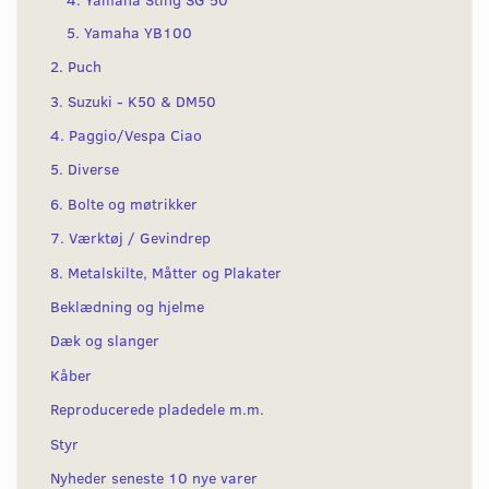
5. Yamaha YB100
2. Puch
3. Suzuki - K50 & DM50
4. Paggio/Vespa Ciao
5. Diverse
6. Bolte og møtrikker
7. Værktøj / Gevindrep
8. Metalskilte, Måtter og Plakater
Beklædning og hjelme
Dæk og slanger
Kåber
Reproducerede pladedele m.m.
Styr
Nyheder seneste 10 nye varer