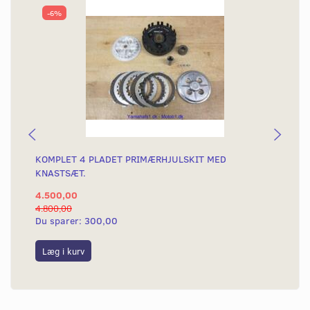
-6%
KOMPLET 4 PLADET PRIMÆRHJULSKIT MED
KO
KNASTSÆT.
KN
4.500,00
2.
4.800,00
3.2
Du sparer:
300,00
Du
Læg i kurv
S