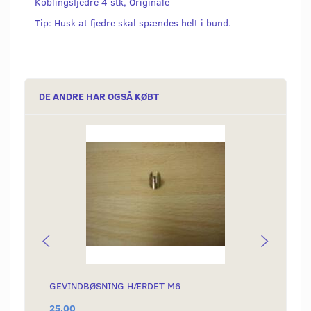
Koblingsfjedre 4 stk, Originale
Tip: Husk at fjedre skal spændes helt i bund.
DE ANDRE HAR OGSÅ KØBT
GEVINDBØSNING HÆRDET M6
GEVIN
25,00
225,0