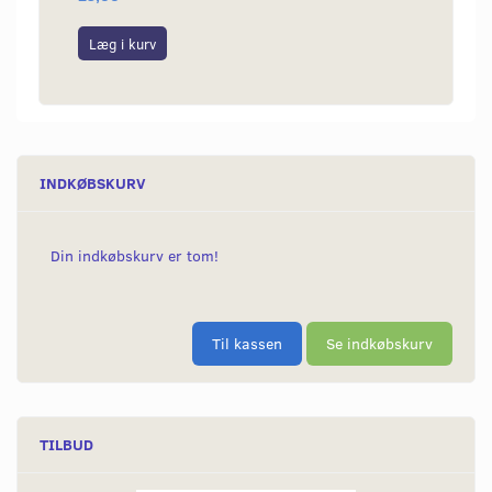
Læg i kurv
Læg i
INDKØBSKURV
Din indkøbskurv er tom!
Til kassen
Se indkøbskurv
TILBUD