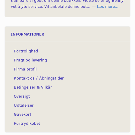
Kan bare si godt om denne butikken. Flotte deler og Benny
vet å yte service. Vil anbefale denne but... —
læs mere...
INFORMATIONER
Fortrolighed
Fragt og levering
Firma profil
Kontakt os / Åbningstider
Betingelser & Vilkår
Oversigt
Udtalelser
Gavekort
Fortryd købet