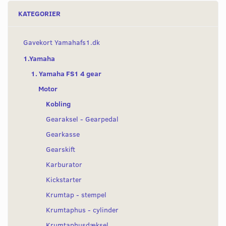
KATEGORIER
Gavekort Yamahafs1.dk
1.Yamaha
1. Yamaha FS1 4 gear
Motor
Kobling
Gearaksel - Gearpedal
Gearkasse
Gearskift
Karburator
Kickstarter
Krumtap - stempel
Krumtaphus - cylinder
Krumtaphusdæksel