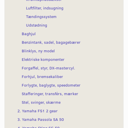
Luftfilter, indsugning
Tændingssystem
Udstødning
Baghjul
Benzintank, sadel, bagagebærer
Blinklys, ny model
Elektriske komponenter
Forgaffel, styr, DX-mastercyl.
Forhjul, bremsekaliber
Forlygte, baglygte, speedometer
Stafferinger, transférs, mærker
Stel, svinger, skærme
2. Yamaha FS1 2 gear
3. Yamaha Passola SA 50
4. Yamaha Sting SG 50