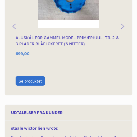
ALUSKÅL FOR GAMMEL MODEL PRIMÆRHJUL, TIL 2 &
KO
3 PLADER BLÅELOXERET (6 NITTER)
699,00
75
L
Se produktet
UDTALELSER FRA KUNDER
staale wictor lien
wrote: