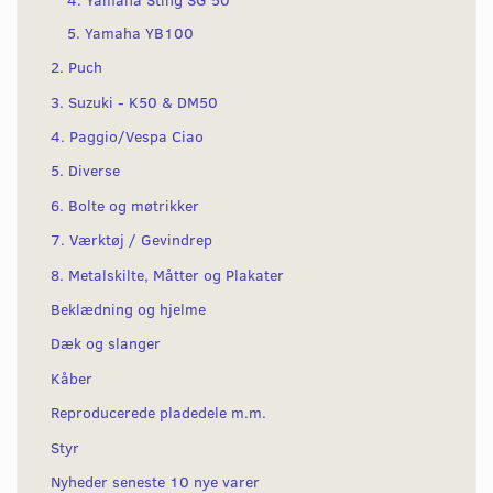
5. Yamaha YB100
2. Puch
3. Suzuki - K50 & DM50
4. Paggio/Vespa Ciao
5. Diverse
6. Bolte og møtrikker
7. Værktøj / Gevindrep
8. Metalskilte, Måtter og Plakater
Beklædning og hjelme
Dæk og slanger
Kåber
Reproducerede pladedele m.m.
Styr
Nyheder seneste 10 nye varer