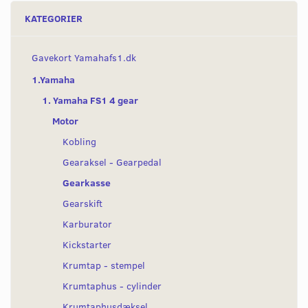
KATEGORIER
Gavekort Yamahafs1.dk
1.Yamaha
1. Yamaha FS1 4 gear
Motor
Kobling
Gearaksel - Gearpedal
Gearkasse
Gearskift
Karburator
Kickstarter
Krumtap - stempel
Krumtaphus - cylinder
Krumtaphusdæksel