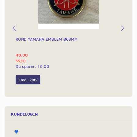
RUND YAMAHA EMBLEM Ø63MM
BA
40,00
25
55,00
50,
Du sparer:
15,00
Du
Læg i kurv
L
KUNDELOGIN