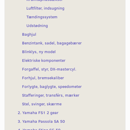
Luftfilter, indsugning
Tændingssystem
Udstødning
Baghjul
Benzintank, sadel, bagagebærer
Blinklys, ny model
Elektriske komponenter
Forgaffel, styr, DX-mastercyl.
Forhjul, bremsekaliber
Forlygte, baglygte, speedometer
Stafferinger, transférs, mærker
Stel, svinger, skærme
2. Yamaha FS1 2 gear
3. Yamaha Passola SA 50
4. Yamaha Sting SG 50