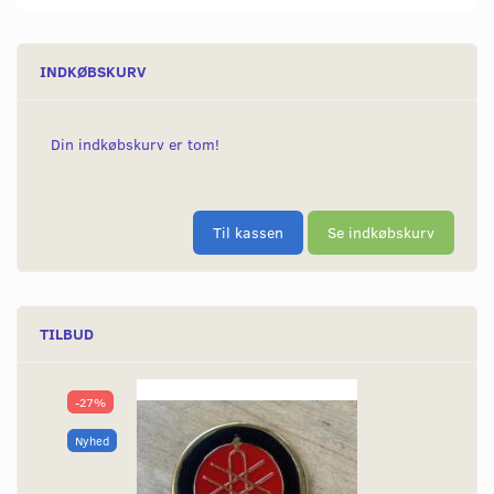
INDKØBSKURV
Din indkøbskurv er tom!
Til kassen
Se indkøbskurv
TILBUD
-27%
Nyhed