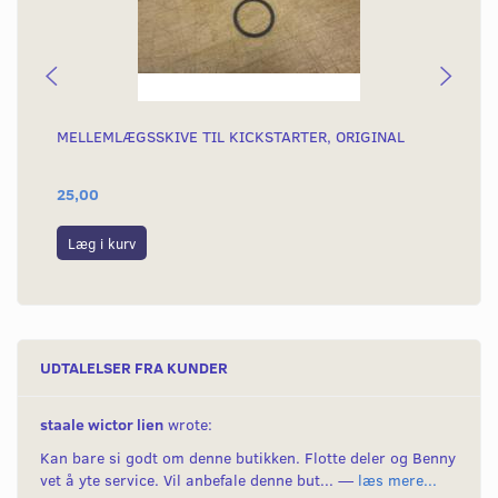
MELLEMLÆGSSKIVE TIL KICKSTARTER, ORIGINAL
5G
25,00
89
Læg i kurv
L
UDTALELSER FRA KUNDER
staale wictor lien
wrote:
Kan bare si godt om denne butikken. Flotte deler og Benny
vet å yte service. Vil anbefale denne but... —
læs mere...