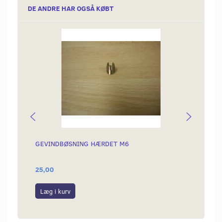
DE ANDRE HAR OGSÅ KØBT
GEVINDBØSNING HÆRDET M6
GEVIN
25,00
225,0
Læg i kurv
Læg i