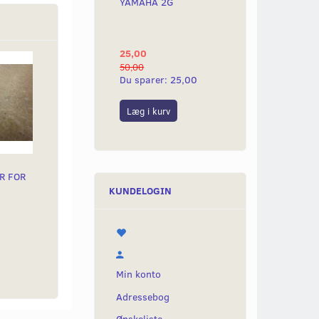
YAMAHA 2G
MED KNASTSÆT.
25,00
4.500,00
50,00
4.800,00
Du sparer:
25,00
Du sparer:
300,
Læg i kurv
Læg i kurv
R FOR
KUNDELOGIN
Min konto
Adressebog
Ønskeliste