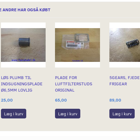
E ANDRE HAR OGSÅ KØBT
LØS PLUMB TIL
PLADE FOR
5GEARS, FJEDE
INDSUGNINGSPLADE
LUFTFILTERSTUDS
FRIGEAR
Ø6,5MM LOVLIG
ORIGINAL
25,00
65,00
89,00
Læg i kurv
Læg i kurv
Læg i kurv