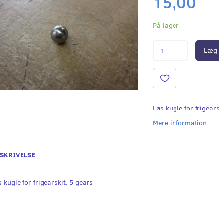
15,00
På lager
Læg 
Løs kugle for frigears
Mere information
SKRIVELSE
 kugle for frigearskit, 5 gears