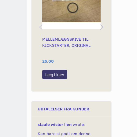
MELLEMLÆGSSKIVE TIL
5GEARS, FJED
KICKSTARTER, ORIGINAL
FRIGEAR
25,00
89,00
Læg i kurv
Læg i kurv
UDTALELSER FRA KUNDER
staale wictor lien
wrote:
Kan bare si godt om denne