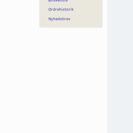
Ordrehistorik
Nyhedsbrev