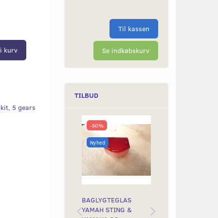
Til kassen
i kurv
Se indkøbskurv
TILBUD
kit, 5 gears
-50%
-6%
Nyhed
BAGLYGTEGLAS
KOMPLET 4 PLA
YAMAH STING &
PRIMÆRHJULSKI