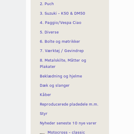
2. Puch
3. Suzuki - K50 & DM50
4. Paggio/Vespa Ciao
5. Diverse
6. Bolte og møtrikker
7. Værktøj / Gevindrep
8. Metalskilte, Måtter og
Plakater
Beklædning og hjelme
Dæk og slanger
Kåber
Reproducerede pladedele m.m.
Styr
Nyheder seneste 10 nye varer
Motocross - classic