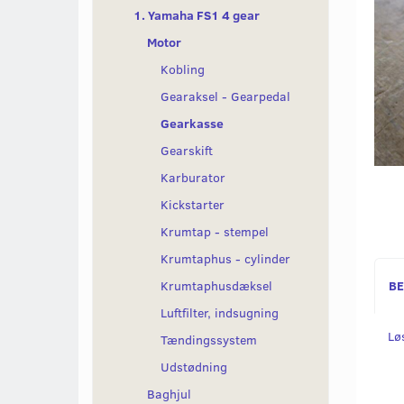
1. Yamaha FS1 4 gear
Motor
Kobling
Gearaksel - Gearpedal
Gearkasse
Gearskift
Karburator
Kickstarter
Krumtap - stempel
Krumtaphus - cylinder
Krumtaphusdæksel
BE
Luftfilter, indsugning
Løs
Tændingssystem
Udstødning
Baghjul