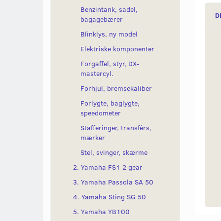
Benzintank, sadel,
D
bagagebærer
Blinklys, ny model
Elektriske komponenter
Forgaffel, styr, DX-
mastercyl.
Forhjul, bremsekaliber
Forlygte, baglygte,
speedometer
Stafferinger, transférs,
mærker
Stel, svinger, skærme
2. Yamaha FS1 2 gear
3. Yamaha Passola SA 50
4. Yamaha Sting SG 50
5. Yamaha YB100