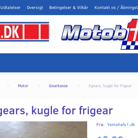
Udtalelser
Oversigt
Betingelser & Vilkår
Kontakt os / Åbningst
Motor
Gearkasse
5gears, kugle for frigear
ears, kugle for frigear
Fra:
Yamahafs1.dk