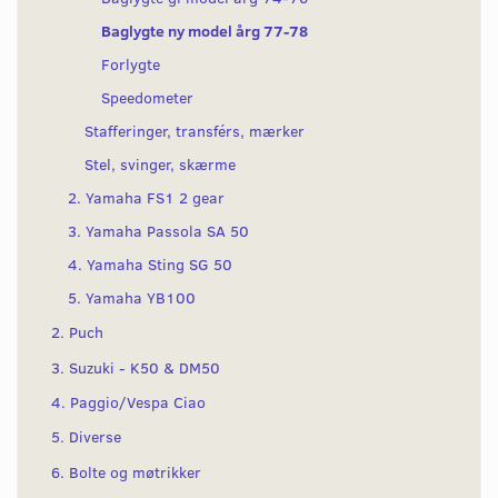
Baglygte ny model årg 77-78
Forlygte
Speedometer
Stafferinger, transférs, mærker
Stel, svinger, skærme
2. Yamaha FS1 2 gear
3. Yamaha Passola SA 50
4. Yamaha Sting SG 50
5. Yamaha YB100
2. Puch
3. Suzuki - K50 & DM50
4. Paggio/Vespa Ciao
5. Diverse
6. Bolte og møtrikker