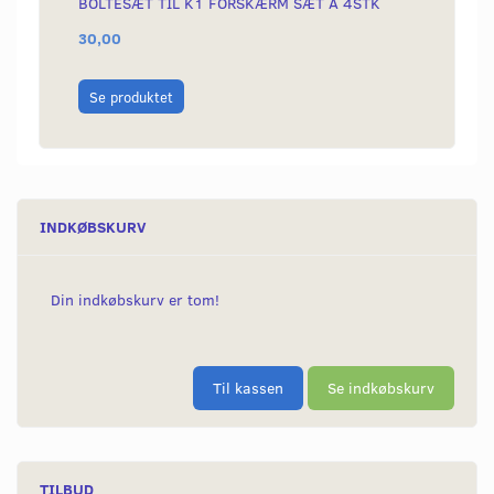
BOLTESÆT TIL K1 FORSKÆRM SÆT A 4STK
KÆDE 
30,00
199,0
Læg i
Se produktet
INDKØBSKURV
Din indkøbskurv er tom!
Til kassen
Se indkøbskurv
TILBUD