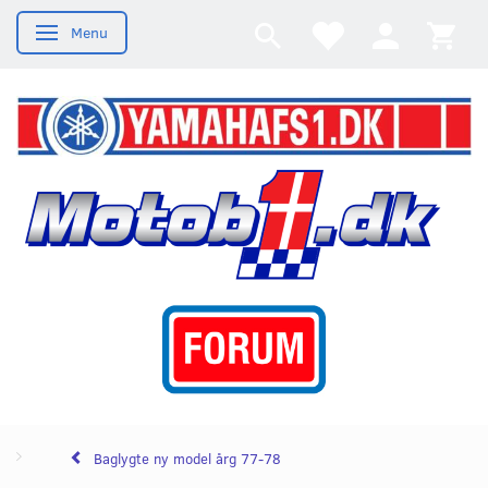
Menu
Skifte navigation
Baglygte ny model årg 77-78