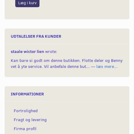
Læg i kurv
L
UDTALELSER FRA KUNDER
staale wictor lien
wrote:
Kan bare si godt om denne butikken. Flotte deler og Benny
vet å yte service. Vil anbefale denne but... —
læs mere...
INFORMATIONER
Fortrolighed
Fragt og levering
Firma profil