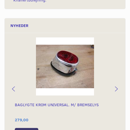
Knallertudlejning.
NYHEDER
BAGLYGTE KROM UNIVERSAL. M/ BREMSELYS
MA
ST
279,00
23