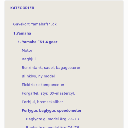
KATEGORIER
Gavekort Yamahafs1.dk
1.Yamaha
1. Yamaha FS1 4 gear
Motor
Baghjul
Benzintank, sadel, bagagebærer
Blinklys, ny model
Elektriske komponenter
Forgaffel, styr, DX-mastercyl.
Forhjul, bremsekaliber
Forlygte, baglygte, speedometer
Baglygte gl model årg 72-73
Baglygte gl model årg 74-76