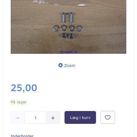
Zoom
25,00
På lager
Læg i kurv
Inderholder