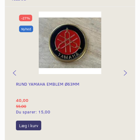
-27%
Nyhed
RUND YAMAHA EMBLEM Ø63MM
BA
40,00
25
55,00
50,
Du sparer:
15,00
Du
Læg i kurv
L