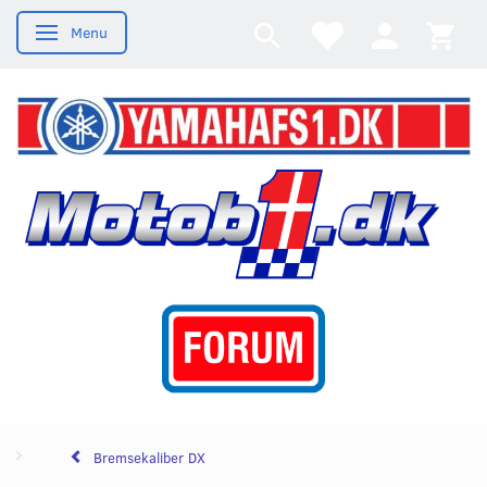
Menu
Skifte navigation
Bremsekaliber DX