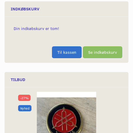
INDKØBSKURV
Din indkøbskurv er tom!
Til kassen
Se indkøbskurv
TILBUD
-27%
Nyhed