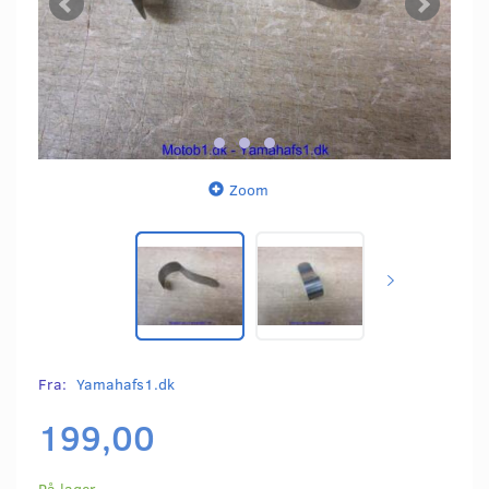
Zoom
Fra:
Yamahafs1.dk
199,00
På lager