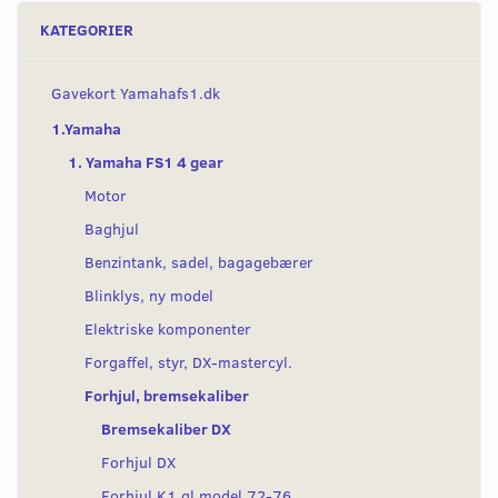
KATEGORIER
Gavekort Yamahafs1.dk
1.Yamaha
1. Yamaha FS1 4 gear
Motor
Baghjul
Benzintank, sadel, bagagebærer
Blinklys, ny model
Elektriske komponenter
Forgaffel, styr, DX-mastercyl.
Forhjul, bremsekaliber
Bremsekaliber DX
Forhjul DX
Forhjul K1 gl model 72-76