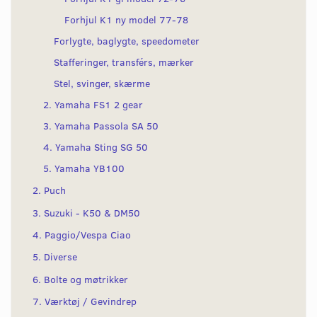
Forhjul K1 ny model 77-78
Forlygte, baglygte, speedometer
Stafferinger, transférs, mærker
Stel, svinger, skærme
2. Yamaha FS1 2 gear
3. Yamaha Passola SA 50
4. Yamaha Sting SG 50
5. Yamaha YB100
2. Puch
3. Suzuki - K50 & DM50
4. Paggio/Vespa Ciao
5. Diverse
6. Bolte og møtrikker
7. Værktøj / Gevindrep