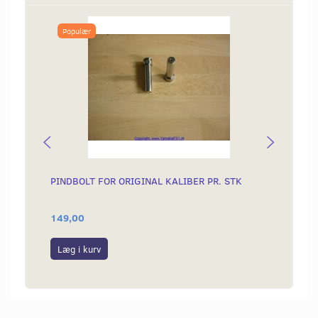
Populær
PINDBOLT FOR ORIGINAL KALIBER PR. STK
LÅSER
KALIB
149,00
15,00
Læg i kurv
Læg i