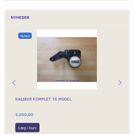
NYHEDER
Nyhed
KALIBER KOMPLET 76 MODEL
KA
3.000,00
3.
Læg i kurv
S