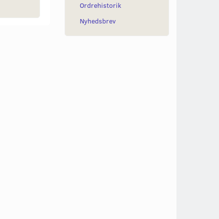
Ordrehistorik
Nyhedsbrev