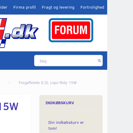
ider
Firma profil
Fragt og levering
Fortrolighed
Forgaffelolie 0,5L Liqui Moly 15W
 15W
INDKØBSKURV
Din indkøbskurv er
tom!