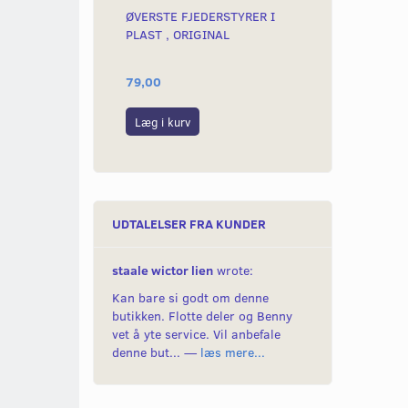
ØVERSTE FJEDERSTYRER I
FJEDER TIL 
PLAST , ORIGINAL
20% STRAMME
79,00
249,00
Læg i kurv
Læg i kurv
UDTALELSER FRA KUNDER
staale wictor lien
wrote:
Kan bare si godt om denne
butikken. Flotte deler og Benny
vet å yte service. Vil anbefale
denne but... —
læs mere...