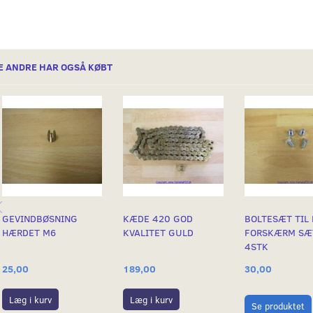
E ANDRE HAR OGSÅ KØBT
GEVINDBØSNING
KÆDE 420 GOD
BOLTESÆT TIL
HÆRDET M6
KVALITET GULD
FORSKÆRM SÆ
4STK
25,00
189,00
30,00
Læg i kurv
Læg i kurv
Se produktet