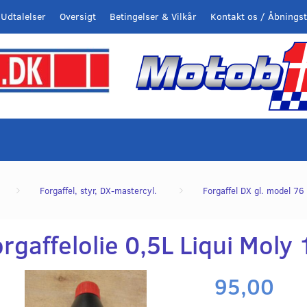
Udtalelser
Oversigt
Betingelser & Vilkår
Kontakt os / Åbningst
Forgaffel, styr, DX-mastercyl.
Forgaffel DX gl. model 76
rgaffelolie 0,5L Liqui Moly
95,00