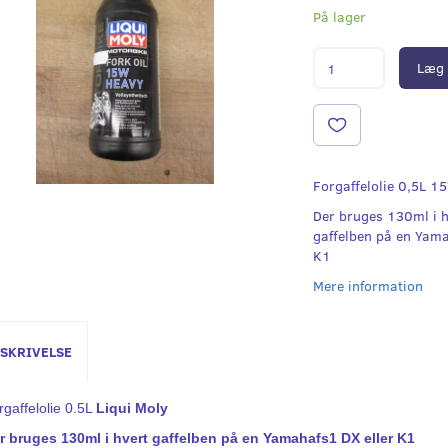
På lager
Læg 
Forgaffelolie 0,5L 1
Der bruges 130ml i 
gaffelben på en Yam
K1
Mere information
SKRIVELSE
rgaffelolie 0.5L
Liqui Moly
r bruges 130ml i hvert gaffelben på en Yamahafs1 DX eller K1