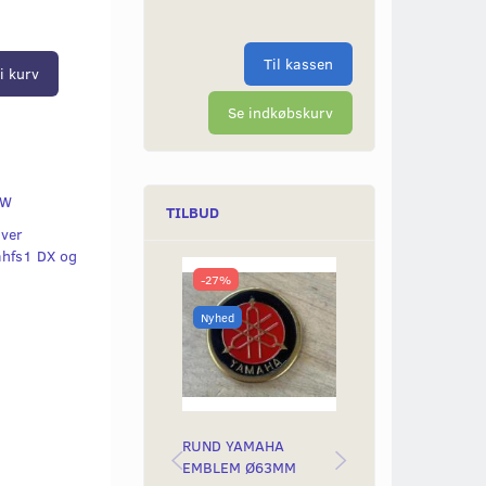
Til kassen
i kurv
Se indkøbskurv
5W
TILBUD
hver
ahfs1 DX og
-27%
-50%
Nyhed
Nyhed
RUND YAMAHA
BAGLYGTEGLAS
EMBLEM Ø63MM
YAMAH STING &