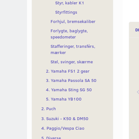
Styr, kabler K1
Styrfittings
Forhjul, bremsekaliber
D
Forlygte, baglygte,
speedometer
Stafferinger, transférs,
mærker
Stel, svinger, skærme
2. Yamaha FS1 2 gear
3. Yamaha Passola SA 50
4. Yamaha Sting SG 50
5. Yamaha YB100
2. Puch
3. Suzuki - K50 & DM50
4. Paggio/Vespa Ciao
5. Diverse