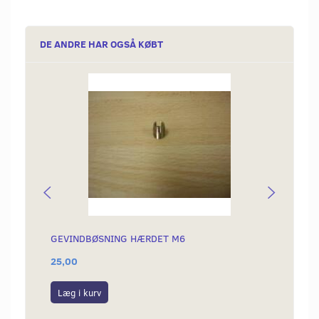
DE ANDRE HAR OGSÅ KØBT
GEVINDBØSNING HÆRDET M6
OMLØB
25,00
99,00
Læg i kurv
Læg i