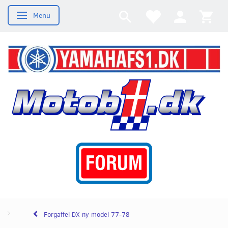
Menu
Skifte navigation
Forgaffel DX ny model 77-78