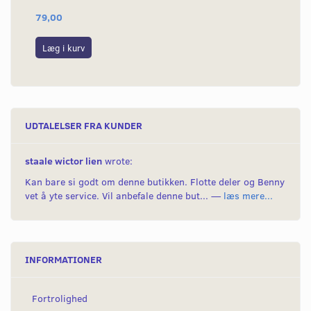
79,00
32
Læg i kurv
S
UDTALELSER FRA KUNDER
staale wictor lien
wrote:
Kan bare si godt om denne butikken. Flotte deler og Benny
vet å yte service. Vil anbefale denne but... —
læs mere...
INFORMATIONER
Fortrolighed