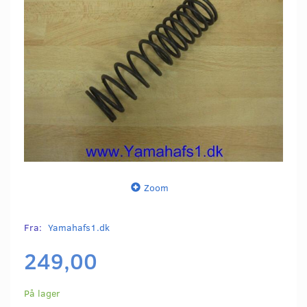
Zoom
Fra:
Yamahafs1.dk
249,00
På lager