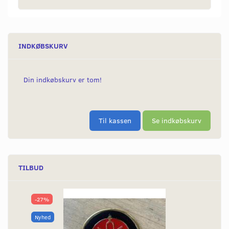
INDKØBSKURV
Din indkøbskurv er tom!
Til kassen
Se indkøbskurv
TILBUD
-27%
Nyhed