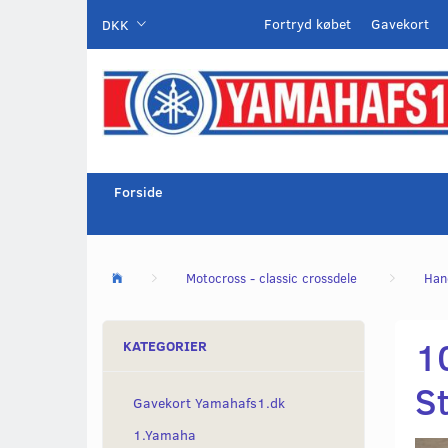
Fortryd købet
Gavekort
DKK
Forside
Motocross - classic crossdele
Han
1
KATEGORIER
St
Gavekort Yamahafs1.dk
1.Yamaha