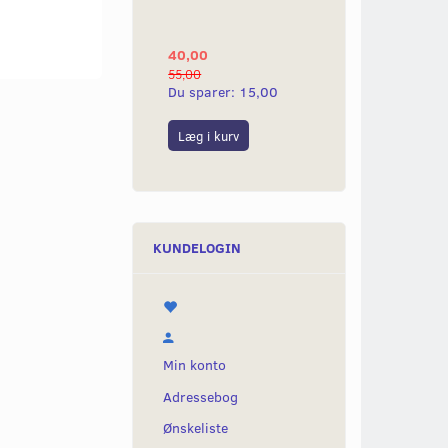
YAMAHA 2G
40,00
25,00
55,00
50,00
Du sparer:
15,00
Du sparer:
25,0
Læg i kurv
Læg i kurv
KUNDELOGIN
Min konto
Adressebog
Ønskeliste