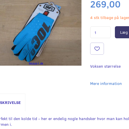
269,00
4 stk tilbage på lage
Læg 
Voksen størrelse
Mere information
SKRIVELSE
rfekt til den kolde tid - her er endelig nogle handsker hvor man kan ho
rmen i.