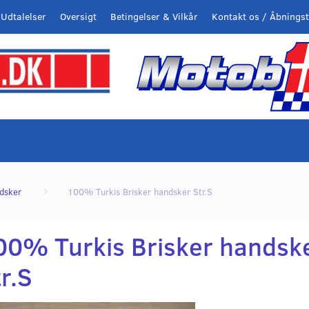
Udtalelser
Oversigt
Betingelser & Vilkår
Kontakt os / Åbningst
dsker
100% Turkis Brisker handsker Str.S
00% Turkis Brisker handsk
r.S