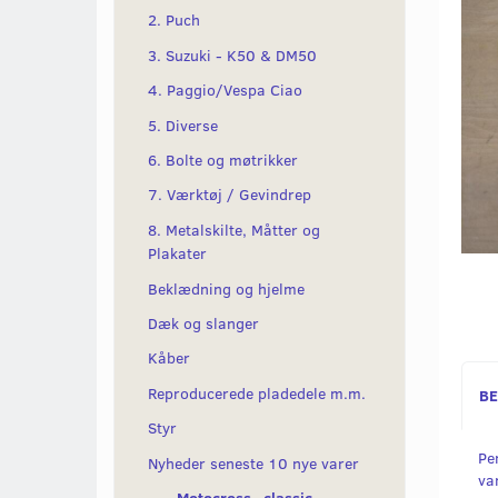
2. Puch
3. Suzuki - K50 & DM50
4. Paggio/Vespa Ciao
5. Diverse
6. Bolte og møtrikker
7. Værktøj / Gevindrep
8. Metalskilte, Måtter og
Plakater
Beklædning og hjelme
Dæk og slanger
Kåber
Reproducerede pladedele m.m.
BE
Styr
Pe
Nyheder seneste 10 nye varer
va