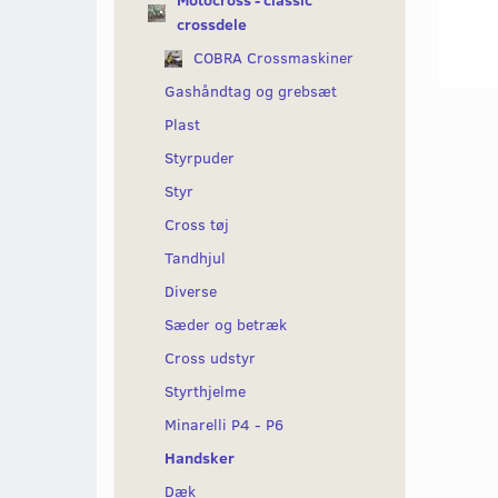
Motocross - classic
crossdele
COBRA Crossmaskiner
Gashåndtag og grebsæt
Plast
Styrpuder
Styr
Cross tøj
Tandhjul
Diverse
Sæder og betræk
Cross udstyr
Styrthjelme
Minarelli P4 - P6
Handsker
Dæk