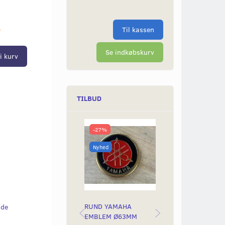
Til kassen
r
Se indkøbskurv
i kurv
TILBUD
-27%
-50%
Nyhed
Nyhed
RUND YAMAHA
BAGLYGTEGLAS
lde
EMBLEM Ø63MM
YAMAH STING &