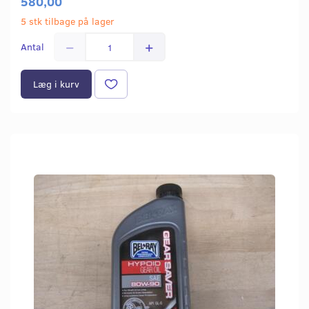
580,00
5 stk tilbage på lager
Antal
Læg i kurv