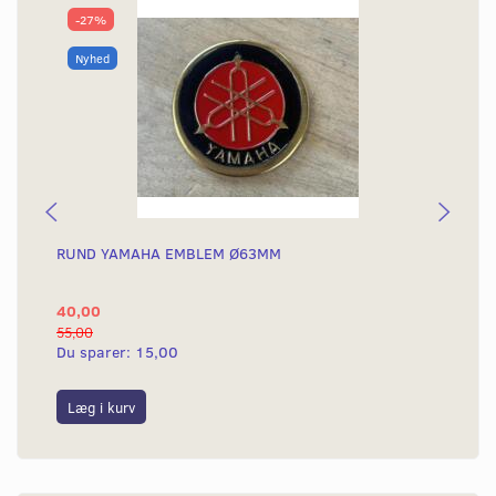
-27%
Nyhed
RUND YAMAHA EMBLEM Ø63MM
BA
40,00
25
55,00
50,
Du sparer:
15,00
Du
Læg i kurv
L