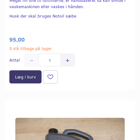
Meget fin olie til luftfilterne, er vandbaseret så kan smide i
vaskemaskinen eller vaskes i hånden.
Husk der skal bruges Notoil sæbe
95,00
5 stk tilbage på lager
Antal
Læg i kurv