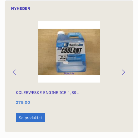
NYHEDER
KØLERVÆSKE ENGINE ICE 1,89L
SI
275,00
13
Se produktet
L