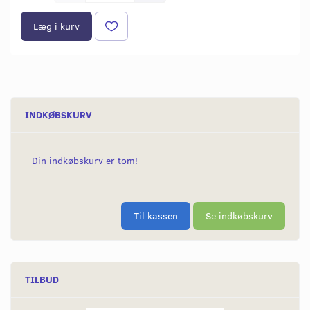
Læg i kurv
INDKØBSKURV
Din indkøbskurv er tom!
Til kassen
Se indkøbskurv
TILBUD