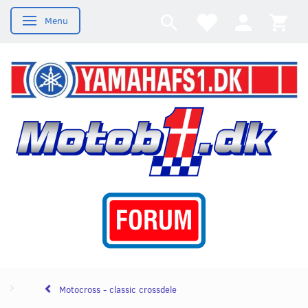
Menu
Skifte navigation
Motocross - classic crossdele