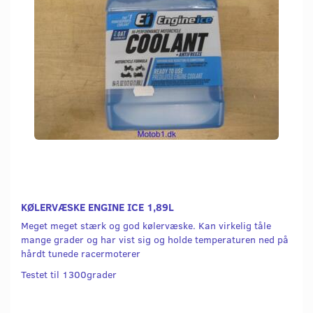
KØLERVÆSKE ENGINE ICE 1,89L
Meget meget stærk og god kølervæske. Kan virkelig tåle
mange grader og har vist sig og holde temperaturen ned på
hårdt tunede racermoterer
Testet til 1300grader