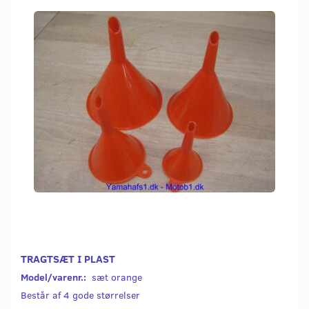
TRAGTSÆT I PLAST
Model/varenr.:
sæt orange
Består af 4 gode størrelser