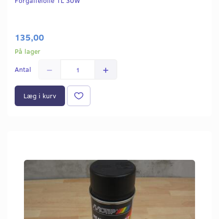
Forgaffelolie 1L 30W
135,00
På lager
Antal
Læg i kurv