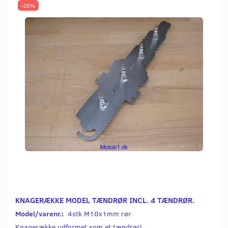
-25%
KNAGERÆKKE MODEL TÆNDRØR INCL. 4 TÆNDRØR.
Model/varenr.:
4stk M10x1mm rør
Knagerække udformet som et tændrør!