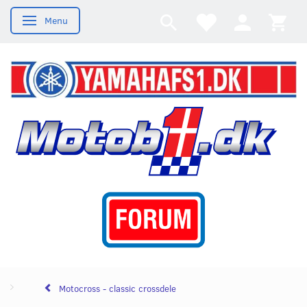
Menu
Skifte navigation
Motocross - classic crossdele