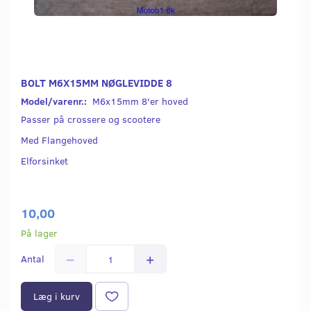
BOLT M6X15MM NØGLEVIDDE 8
Model/varenr.:
M6x15mm 8'er hoved
Passer på crossere og scootere
Med Flangehoved
Elforsinket
10,00
På lager
Antal
Læg i kurv