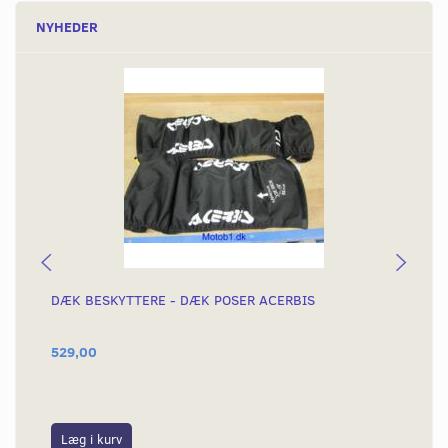
NYHEDER
DÆK BESKYTTERE - DÆK POSER ACERBIS
KÆ
529,00
54
Læg i kurv
L