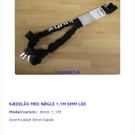
KÆDELÅS MED NØGLE 1,1M 6MM LED
Model/varenr.:
6mm 1,1M
Overtrukket 6mm kæde