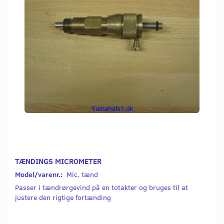
TÆNDINGS MICROMETER
Model/varenr.:
Mic. tænd
Passer i tændrørgevind på en totakter og bruges til at
justere den rigtige fortænding