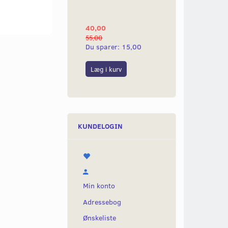
YAMAHA 2G
40,00
25,00
55,00
50,00
Du sparer:
15,00
Du sparer:
25,0
Læg i kurv
Læg i kurv
KUNDELOGIN
Min konto
Adressebog
Ønskeliste