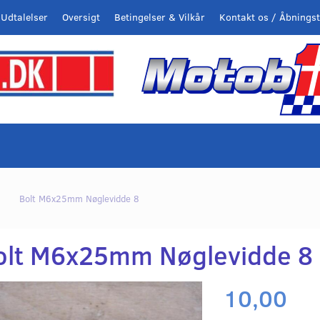
Udtalelser
Oversigt
Betingelser & Vilkår
Kontakt os / Åbningst
Bolt M6x25mm Nøglevidde 8
olt M6x25mm Nøglevidde 8
10,00