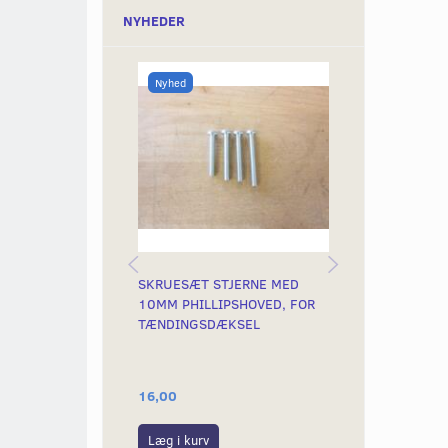
NYHEDER
Nyhed
Nyhed
SKRUESÆT STJERNE MED
SKRUESÆT ST
10MM PHILLIPSHOVED, FOR
10MM PHILLI
TÆNDINGSDÆKSEL
AHA SKJOLD
16,00
15,00
Læg i kurv
Læg i kurv