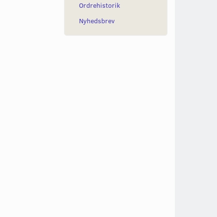
Ordrehistorik
Nyhedsbrev
M NØGLEVIDDE
BOLT FOR BLINKLYS,
BOLT M7 X 40
M8X60MM MED SPOR
89,00
6,00
Læg i kurv
Læg i kurv