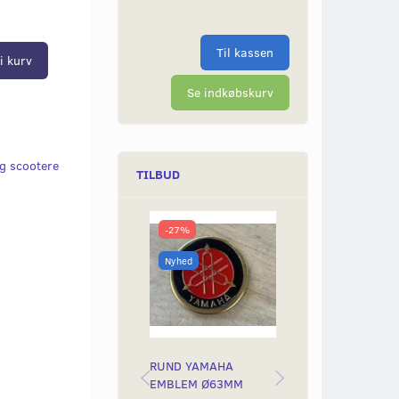
Til kassen
i kurv
Se indkøbskurv
g scootere
TILBUD
-27%
-50%
Nyhed
Nyhed
RUND YAMAHA
BAGLYGTEGLAS
EMBLEM Ø63MM
YAMAH STING &