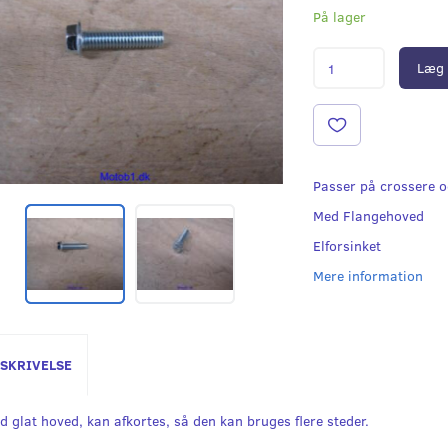
På lager
Læg 
Passer på crossere o
Med Flangehoved
Elforsinket
Mere information
SKRIVELSE
d glat hoved, kan afkortes, så den kan bruges flere steder.