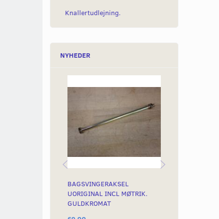
Knallertudlejning.
NYHEDER
BAGSVINGERAKSEL
STØDDÆMPER
UORIGINAL INCL MØTRIK.
280MM SORT 
GULDKROMAT
69,00
969,00