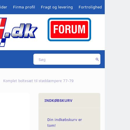
ider
Firma profil
Fragt og levering
Fortrolighed
Komplet boltesæt til støddæmpere 77-79
INDKØBSKURV
Din indkøbskurv er
tom!