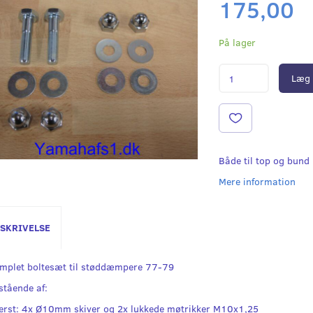
175,00
På lager
Læg 
Både til top og bund
Mere information
SKRIVELSE
mplet boltesæt til støddæmpere 77-79
stående af:
erst: 4x Ø10mm skiver og 2x lukkede møtrikker M10x1,25