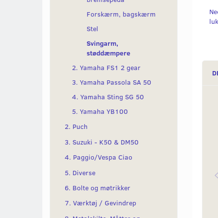
Ne
Forskærm, bagskærm
lu
Stel
Svingarm,
støddæmpere
2. Yamaha FS1 2 gear
D
3. Yamaha Passola SA 50
4. Yamaha Sting SG 50
5. Yamaha YB100
2. Puch
3. Suzuki - K50 & DM50
4. Paggio/Vespa Ciao
5. Diverse
6. Bolte og møtrikker
7. Værktøj / Gevindrep