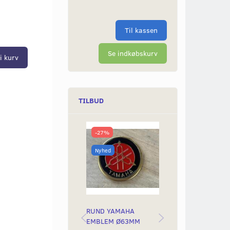
Til kassen
Se indkøbskurv
i kurv
TILBUD
-27%
-50%
Nyhed
Nyhed
RUND YAMAHA
BAGLYGTEGLAS
EMBLEM Ø63MM
YAMAH STING &