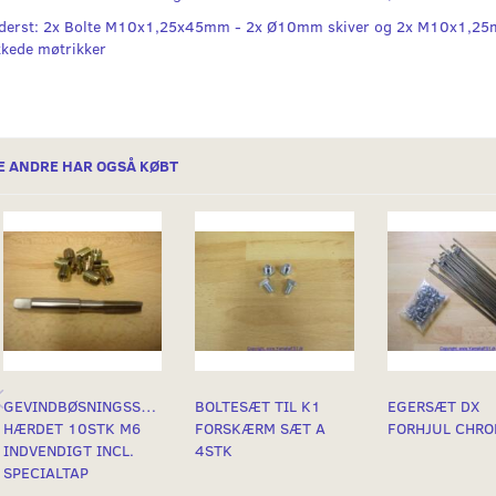
derst: 2x Bolte M10x1,25x45mm - 2x Ø10mm skiver og 2x M10x1,2
kkede møtrikker
E ANDRE HAR OGSÅ KØBT
GEVINDBØSNINGSSÆT
BOLTESÆT TIL K1
EGERSÆT DX
HÆRDET 10STK M6
FORSKÆRM SÆT A
FORHJUL CHR
INDVENDIGT INCL.
4STK
SPECIALTAP