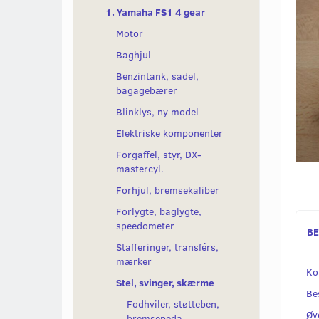
1. Yamaha FS1 4 gear
Motor
Baghjul
Benzintank, sadel,
bagagebærer
Blinklys, ny model
Elektriske komponenter
Forgaffel, styr, DX-
mastercyl.
Forhjul, bremsekaliber
Forlygte, baglygte,
speedometer
BE
Stafferinger, transférs,
mærker
Ko
Stel, svinger, skærme
Be
Fodhviler, støtteben,
Øv
bremsepeda