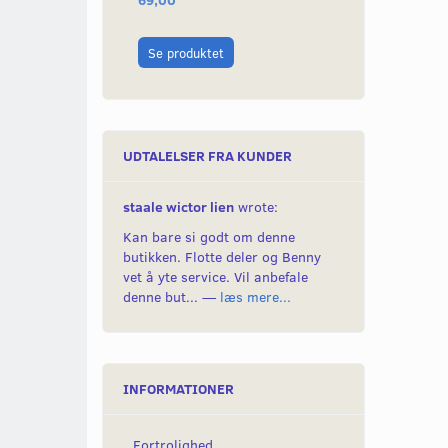
Læg i kurv
Se produktet
UDTALELSER FRA KUNDER
staale wictor lien
wrote:
Kan bare si godt om denne
butikken. Flotte deler og Benny
vet å yte service. Vil anbefale
denne but... —
læs mere...
INFORMATIONER
Fortrolighed