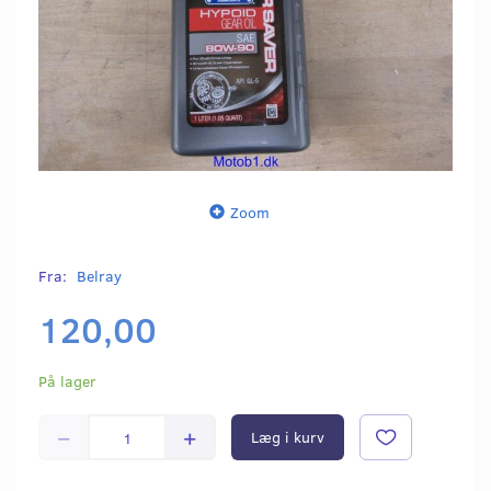
Zoom
Fra:
Belray
120,00
På lager
Læg i kurv