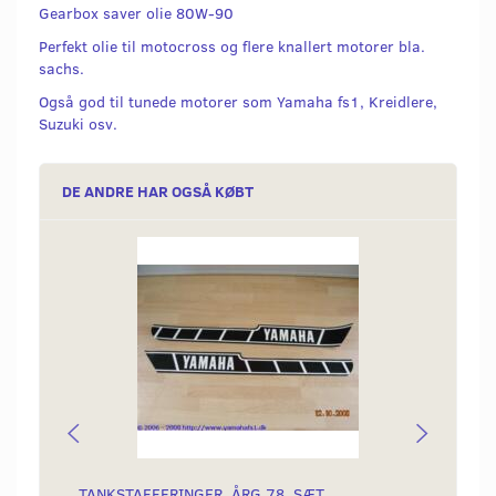
Gearbox saver olie 80W-90
Perfekt olie til motocross og flere knallert motorer bla.
sachs.
Også god til tunede motorer som Yamaha fs1, Kreidlere,
Suzuki osv.
DE ANDRE HAR OGSÅ KØBT
TANKSTAFFERINGER, ÅRG 78, SÆT
PAKNI