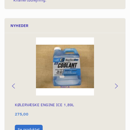
Knallertudlejning.
NYHEDER
KØLERVÆSKE ENGINE ICE 1,89L
SI
275,00
13
L
Se produktet