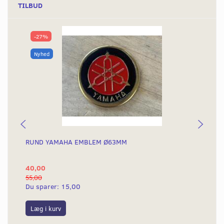
TILBUD
-27%
Nyhed
RUND YAMAHA EMBLEM Ø63MM
BA
40,00
25
55,00
50,
Du sparer:
15,00
Du
Læg i kurv
L