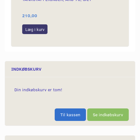
HVID
210,00
89,00
Læg i kurv
Læg i
INDKØBSKURV
Din indkøbskurv er tom!
Til kassen
Se indkøbskurv