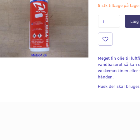
5 stk tilbage på lage
Læg 
Meget fin olie til luftf
vandbaseret så kan s
vaskemaskinen eller 
hånden.
Husk der skal bruges