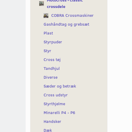
Motocross - classic
crossdele
COBRA Crossmaskiner
Gashåndtag og grebsæt
Plast
Styrpuder
Styr
Cross tøj
Tandhjul
Diverse
Sæder og betræk
Cross udstyr
Styrthjelme
Minarelli P4 - P6
Handsker
Dæk