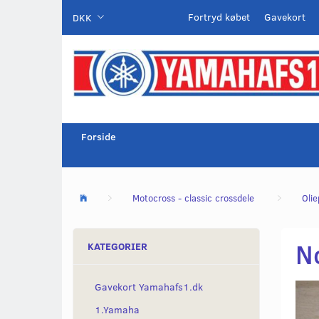
Fortryd købet
Gavekort
DKK
Forside
Motocross - classic crossdele
Oli
No
KATEGORIER
Gavekort Yamahafs1.dk
1.Yamaha