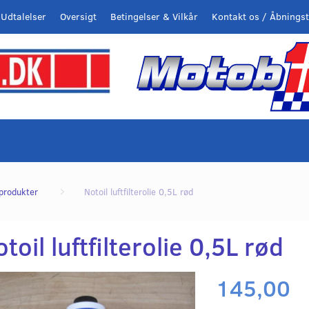
Udtalelser
Oversigt
Betingelser & Vilkår
Kontakt os / Åbningst
eprodukter
Notoil luftfilterolie 0,5L rød
toil luftfilterolie 0,5L rød
145,00