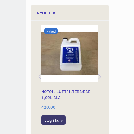
NYHEDER
Nyhed
Nyhed
NOTOIL LUFTFILTERSÆBE
NOTOIL LUFTF
1,92L BLÅ
1,92L RØD
420,00
500,00
Læg i kurv
Læg i kurv