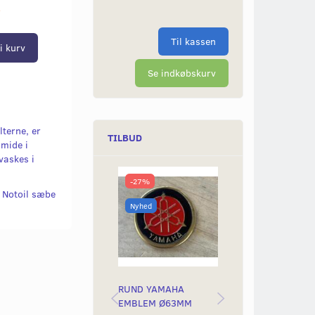
r
Til kassen
i kurv
Se indkøbskurv
ilterne, er
TILBUD
mide i
vaskes i
-27%
-50%
 Notoil sæbe
Nyhed
Nyhed
RUND YAMAHA
BAGLYGTEGLAS
EMBLEM Ø63MM
YAMAH STING &