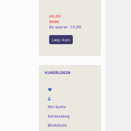
YAMAHA 2G
40,00
25,00
55,00
50,00
Du sparer:
15,00
Du sparer:
25,0
Læg i kurv
Læg i kurv
KUNDELOGIN
Min konto
Adressebog
Ønskeliste