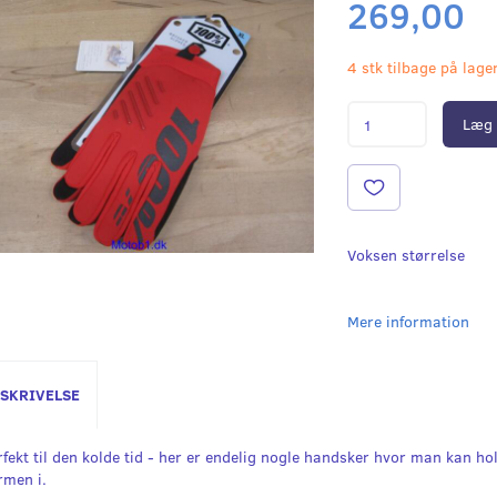
269,00
4 stk tilbage på lage
Læg 
Voksen størrelse
Mere information
SKRIVELSE
rfekt til den kolde tid - her er endelig nogle handsker hvor man kan ho
rmen i.