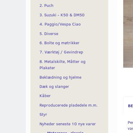
2. Puch
3. Suzuki - K50 & DM50
4. Paggio/Vespa Ciao
5. Diverse
6. Bolte og møtrikker
7. Værktøj / Gevindrep
8. Metalskilte, Måtter og
Plakater
Beklædning og hjelme
Dæk og slanger
Kåber
Reproducerede pladedele m.m.
BE
Styr
Pe
Nyheder seneste 10 nye varer
va