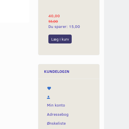
YAMAHA 2G
40,00
25,00
55,00
50,00
Du sparer:
15,00
Du sparer:
25,0
Læg i kurv
Læg i kurv
KUNDELOGIN
Min konto
Adressebog
Ønskeliste