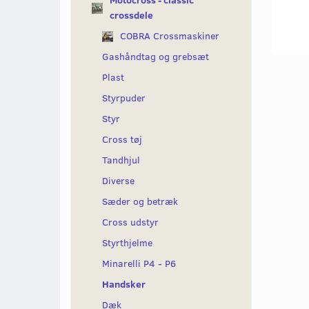
Motocross - classic
crossdele
COBRA Crossmaskiner
Gashåndtag og grebsæt
Plast
Styrpuder
Styr
Cross tøj
Tandhjul
Diverse
Sæder og betræk
Cross udstyr
Styrthjelme
Minarelli P4 - P6
Handsker
Dæk