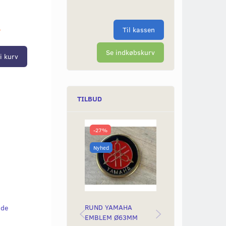
Til kassen
r
Se indkøbskurv
i kurv
TILBUD
-27%
-50%
Nyhed
Nyhed
RUND YAMAHA
BAGLYGTEGLAS
lde
EMBLEM Ø63MM
YAMAH STING &