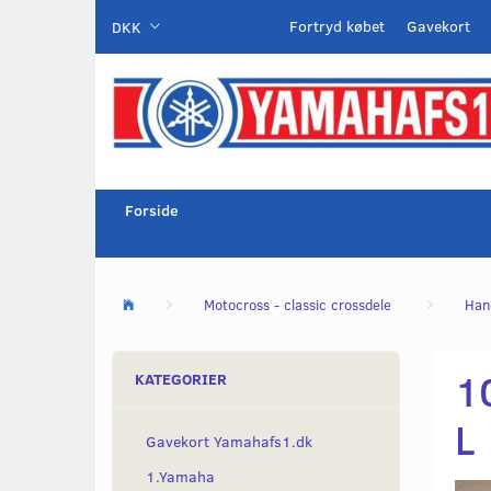
Fortryd købet
Gavekort
DKK
Forside
Motocross - classic crossdele
Han
1
KATEGORIER
L
Gavekort Yamahafs1.dk
1.Yamaha