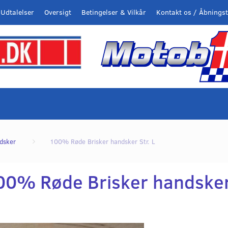
Udtalelser
Oversigt
Betingelser & Vilkår
Kontakt os / Åbningst
dsker
100% Røde Brisker handsker Str. L
00% Røde Brisker handsker