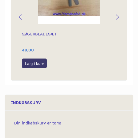
SØGERBLADESÆT
MOTOR
49,00
129,0
Læg i kurv
Læg i
INDKØBSKURV
Din indkøbskurv er tom!