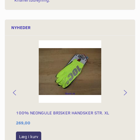
Knallertudlejning.
NYHEDER
100% NEONGULE BRISKER HANDSKER STR. XL
10
269,00
26
Læg i kurv
L