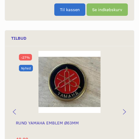
Til kassen
Se indkøbskurv
TILBUD
-27%
Nyhed
RUND YAMAHA EMBLEM Ø63MM
BA
40,00
25