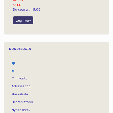
55,00
50,
Du sparer:
15,00
Du
Læg i kurv
L
KUNDELOGIN
Min konto
Adressebog
Ønskeliste
Ordrehistorik
Nyhedsbrev