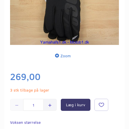
Zoom
269,00
3 stk tilbage på lager
Læg i kurv
Voksen størrelse