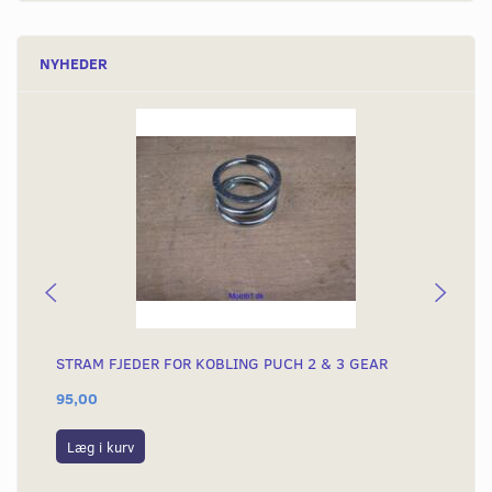
NYHEDER
STRAM FJEDER FOR KOBLING PUCH 2 & 3 GEAR
TÆ
95,00
79
Læg i kurv
L