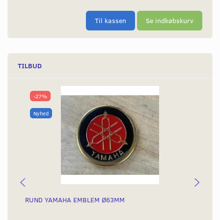
Til kassen
Se indkøbskurv
TILBUD
-27%
Nyhed
RUND YAMAHA EMBLEM Ø63MM
BA