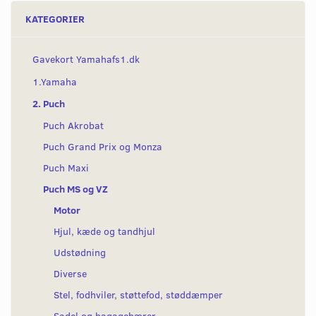
KATEGORIER
Gavekort Yamahafs1.dk
1.Yamaha
2. Puch
Puch Akrobat
Puch Grand Prix og Monza
Puch Maxi
Puch MS og VZ
Motor
Hjul, kæde og tandhjul
Udstødning
Diverse
Stel, fodhviler, støttefod, støddæmper
Sadel og bagagebærer