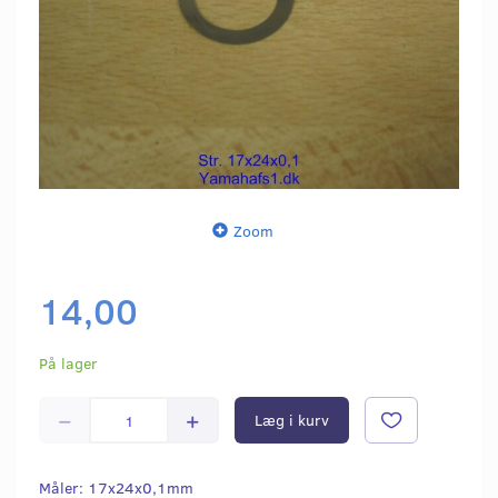
Zoom
14,00
På lager
Læg i kurv
Måler: 17x24x0,1mm