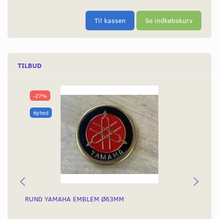
Til kassen
Se indkøbskurv
TILBUD
-27%
Nyhed
RUND YAMAHA EMBLEM Ø63MM
BA