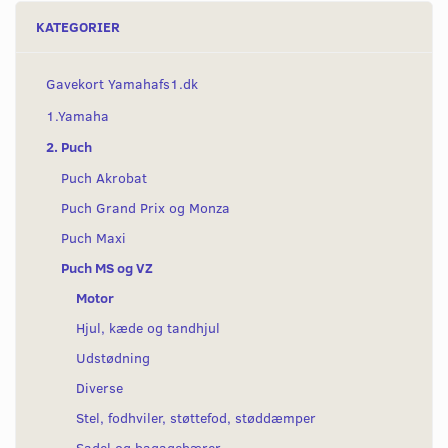
KATEGORIER
Gavekort Yamahafs1.dk
1.Yamaha
2. Puch
Puch Akrobat
Puch Grand Prix og Monza
Puch Maxi
Puch MS og VZ
Motor
Hjul, kæde og tandhjul
Udstødning
Diverse
Stel, fodhviler, støttefod, støddæmper
Sadel og bagagebærer