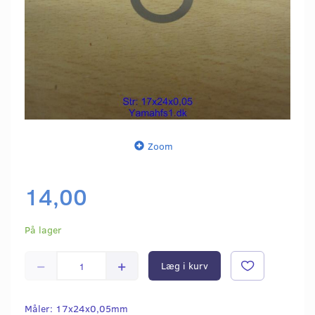
Zoom
14,00
På lager
Læg i kurv
Måler: 17x24x0,05mm