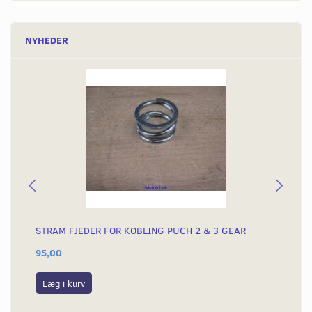
NYHEDER
STRAM FJEDER FOR KOBLING PUCH 2 & 3 GEAR
TÆ
95,00
79
Læg i kurv
L