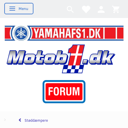
Menu
Skifte navigation
Støddæmpere