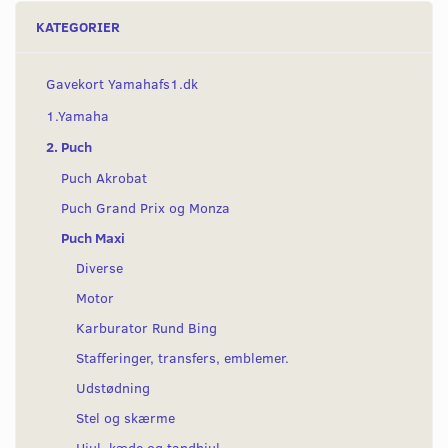
KATEGORIER
Gavekort Yamahafs1.dk
1.Yamaha
2. Puch
Puch Akrobat
Puch Grand Prix og Monza
Puch Maxi
Diverse
Motor
Karburator Rund Bing
Stafferinger, transfers, emblemer.
Udstødning
Stel og skærme
Hjul, kæde og tandhjul