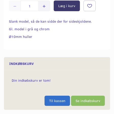
Læg i kurv
Slank model, så de kan sidde der for sideskjoldene.
Gl. model i grå og chrom
Ø10mm huller
INDKØBSKURV
Din indkøbskurv er tom!
Til kassen
Se indkøbskurv