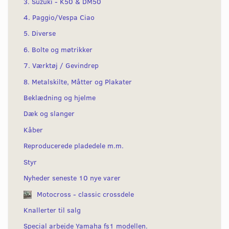
3. Suzuki - K50 & DM50
4. Paggio/Vespa Ciao
5. Diverse
6. Bolte og møtrikker
7. Værktøj / Gevindrep
8. Metalskilte, Måtter og Plakater
Beklædning og hjelme
Dæk og slanger
Kåber
Reproducerede pladedele m.m.
Styr
Nyheder seneste 10 nye varer
Motocross - classic crossdele
Knallerter til salg
Special arbejde Yamaha fs1 modellen.