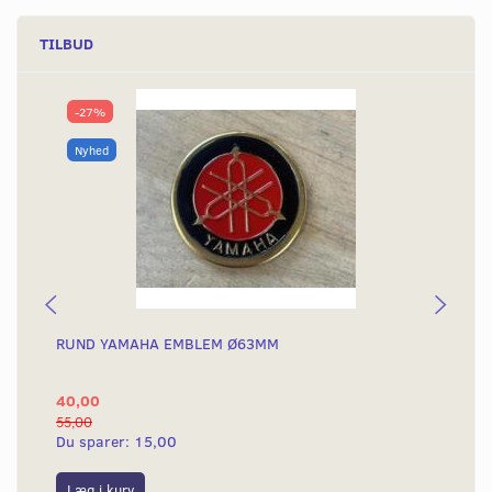
TILBUD
-27%
Nyhed
RUND YAMAHA EMBLEM Ø63MM
BA
40,00
25
55,00
50,
Du sparer:
15,00
Du
Læg i kurv
L