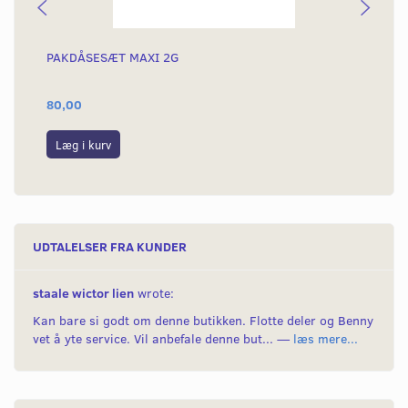
PAKDÅSESÆT MAXI 2G
LE
80,00
40
Læg i kurv
L
UDTALELSER FRA KUNDER
staale wictor lien
wrote:
Kan bare si godt om denne butikken. Flotte deler og Benny
vet å yte service. Vil anbefale denne but... —
læs mere...