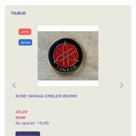
TILBUD
-27%
Nyhed
RUND YAMAHA EMBLEM Ø63MM
BA
40,00
25
55,00
50,
Du sparer:
15,00
Du