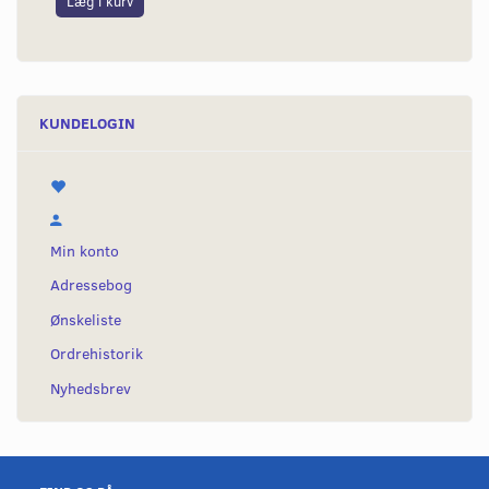
Læg i kurv
L
KUNDELOGIN
Min konto
Adressebog
Ønskeliste
Ordrehistorik
Nyhedsbrev