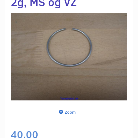
2g, MS og VZ
Zoom
40,00