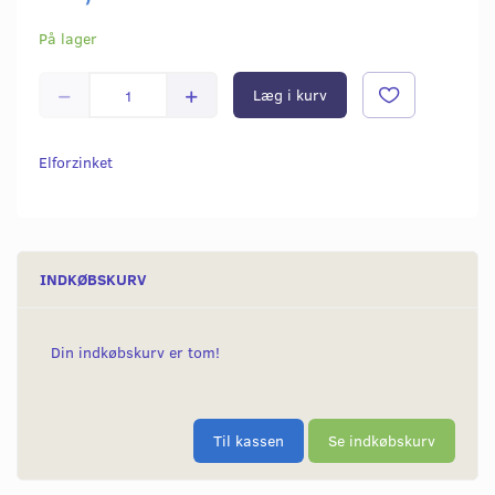
På lager
Læg i kurv
Elforzinket
INDKØBSKURV
Din indkøbskurv er tom!
Til kassen
Se indkøbskurv