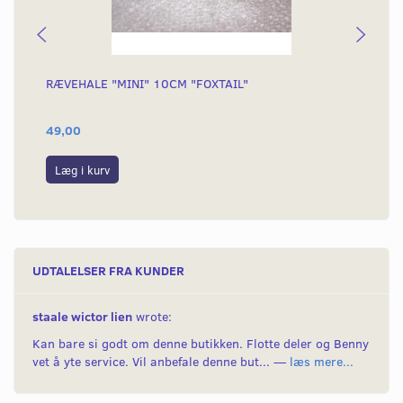
RÆVEHALE "MINI" 10CM "FOXTAIL"
BA
BR
49,00
1.
Læg i kurv
L
UDTALELSER FRA KUNDER
staale wictor lien
wrote:
Kan bare si godt om denne butikken. Flotte deler og Benny
vet å yte service. Vil anbefale denne but... —
læs mere...