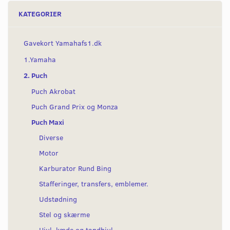
KATEGORIER
Gavekort Yamahafs1.dk
1.Yamaha
2. Puch
Puch Akrobat
Puch Grand Prix og Monza
Puch Maxi
Diverse
Motor
Karburator Rund Bing
Stafferinger, transfers, emblemer.
Udstødning
Stel og skærme
Hjul, kæde og tandhjul