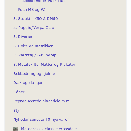
Speedometer Puch Maxi
Puch MS og VZ
3. Suzuki - K50 & DM50
4. Paggio/Vespa Ciao
5. Diverse
6. Bolte og møtrikker
7. Værktøj / Gevindrep
8. Metalskilte, Måtter og Plakater
Beklædning og hjelme
Dæk og slanger
Kåber
Reproducerede pladedele m.m.
Styr
Nyheder seneste 10 nye varer
Motocross - classic crossdele