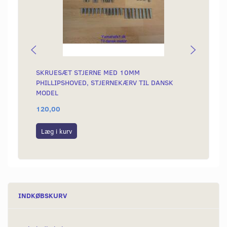
SKRUESÆT STJERNE MED 10MM
BENZI
PHILLIPSHOVED, STJERNEKÆRV TIL DANSK
MODEL
120,00
45,00
Læg i kurv
Læg i
INDKØBSKURV