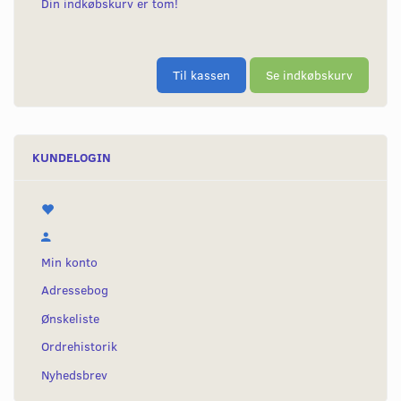
Din indkøbskurv er tom!
Til kassen
Se indkøbskurv
KUNDELOGIN
Min konto
Adressebog
Ønskeliste
Ordrehistorik
Nyhedsbrev