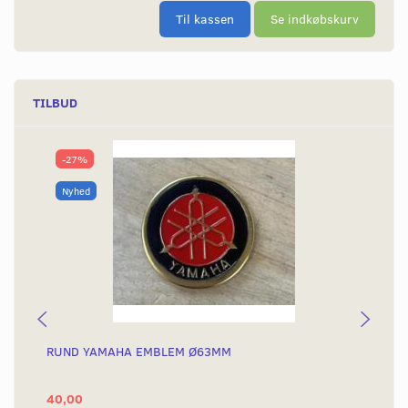
Til kassen
Se indkøbskurv
TILBUD
-27%
Nyhed
RUND YAMAHA EMBLEM Ø63MM
BA
40,00
25