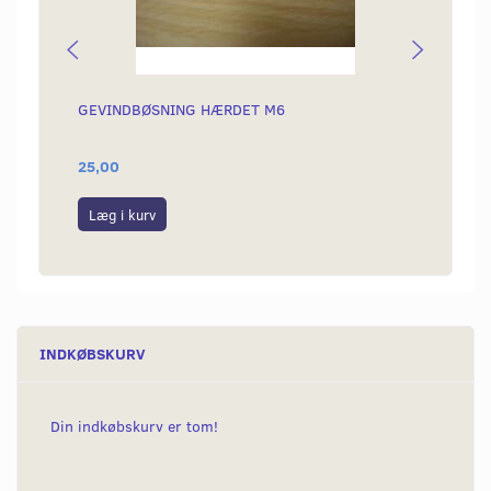
GEVINDBØSNING HÆRDET M6
OMLØB
25,00
99,00
Læg i kurv
Læg i
INDKØBSKURV
Din indkøbskurv er tom!