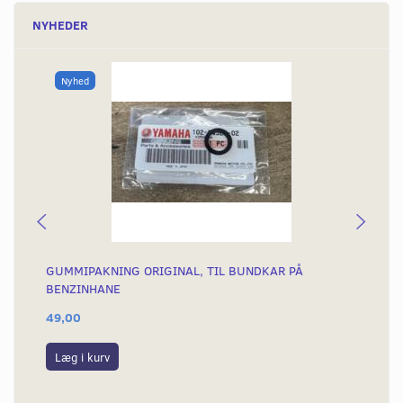
NYHEDER
Nyhed
GUMMIPAKNING ORIGINAL, TIL BUNDKAR PÅ
BE
BENZINHANE
49,00
49
Læg i kurv
S