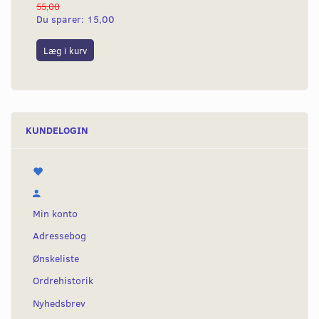
55,00
50,
Du sparer:
15,00
Du
Læg i kurv
L
KUNDELOGIN
Min konto
Adressebog
Ønskeliste
Ordrehistorik
Nyhedsbrev