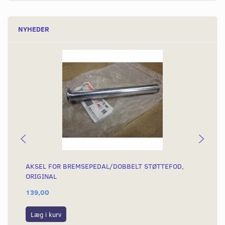
NYHEDER
AKSEL FOR BREMSEPEDAL/DOBBELT STØTTEFOD,
BR
ORIGINAL
139,00
92
Læg i kurv
L