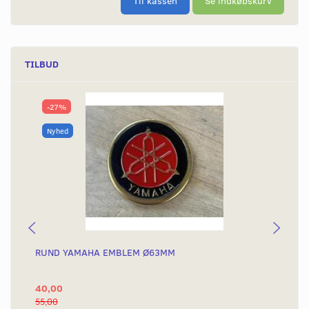
Til kassen
Se indkøbskurv
TILBUD
-27%
Nyhed
RUND YAMAHA EMBLEM Ø63MM
BA
40,00
25
55,00
50,