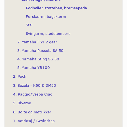
Fodhviler, støtteben, bremsepeda
Forskærm, bagskærm
Stel
Svingarm, støddæmpere
2. Yamaha FS1 2 gear
3. Yamaha Passola SA 50
4. Yamaha Sting SG 50
5. Yamaha YB100
2. Puch
3. Suzuki - K50 & DM50
4. Paggio/Vespa Ciao
5. Diverse
6. Bolte og møtrikker
7. Værktøj / Gevindrep