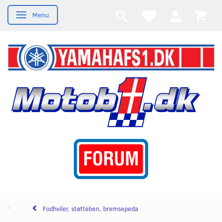
Menu
Skifte navigation
Fodhviler, støtteben, bremsepeda