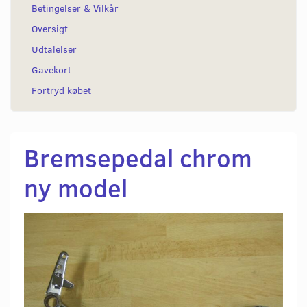
Betingelser & Vilkår
Oversigt
Udtalelser
Gavekort
Fortryd købet
Bremsepedal chrom
ny model