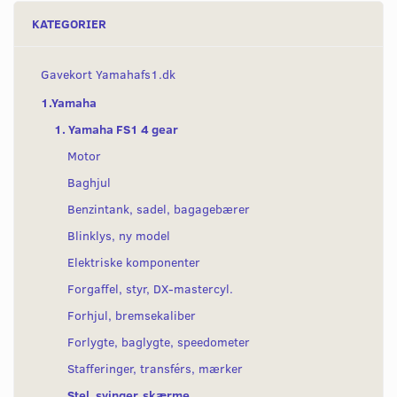
KATEGORIER
Gavekort Yamahafs1.dk
1.Yamaha
1. Yamaha FS1 4 gear
Motor
Baghjul
Benzintank, sadel, bagagebærer
Blinklys, ny model
Elektriske komponenter
Forgaffel, styr, DX-mastercyl.
Forhjul, bremsekaliber
Forlygte, baglygte, speedometer
Stafferinger, transférs, mærker
Stel, svinger, skærme