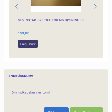
GEVINDTAP, SPECIEL FOR M6 BØSNINGER
SIDES
SKJOL
159,00
169,0
Læg i kurv
Læg i
INDKØBSKURV
Din indkøbskurv er tom!