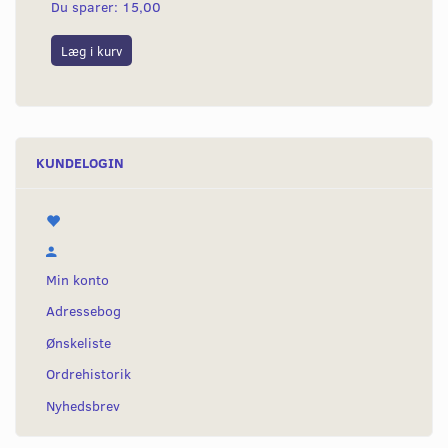
Du sparer:
15,00
Du
Læg i kurv
L
KUNDELOGIN
Min konto
Adressebog
Ønskeliste
Ordrehistorik
Nyhedsbrev