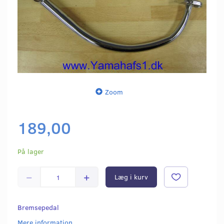
Zoom
189,00
På lager
Læg i kurv
Bremsepedal
Mere information